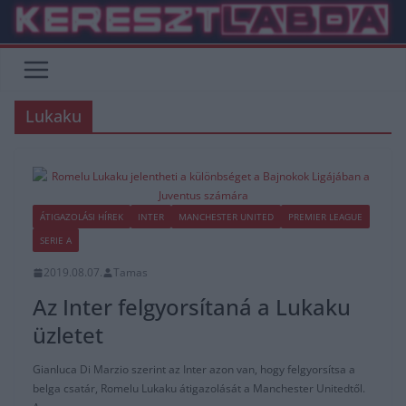
Skip
to
content
Lukaku
ÁTIGAZOLÁSI HÍREK
INTER
MANCHESTER UNITED
PREMIER LEAGUE
SERIE A
2019.08.07.
Tamas
Az Inter felgyorsítaná a Lukaku
üzletet
Gianluca Di Marzio szerint az Inter azon van, hogy felgyorsítsa a
belga csatár, Romelu Lukaku átigazolását a Manchester Unitedtől.