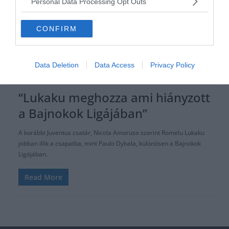
Personal Data Processing Opt Outs
CONFIRM
JUVENTUS
SERIE A
Data Deletion
Data Access
Privacy Policy
2019.08.03.
Tamas
“Lukaku meghozza ami hiányzott
a Bajnokok Ligájában”
A korábbi Juventus csatár, Nicola Amoruso szerint Romelu Lukaku
jobban illik a csapatba, mint Paulo Dybala, különösen a Bajnokok
Ligájában.
Read More