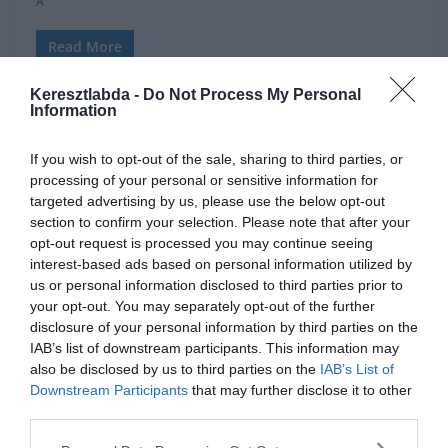
A
Read More
Keresztlabda -
Do Not Process My Personal
Information
If you wish to opt-out of the sale, sharing to third parties, or
ÁTIGAZOLÁSI HÍREK
INTER
MANCHESTER UNITED
PREMIER LEAGUE
processing of your personal or sensitive information for
targeted advertising by us, please use the below opt-out
SERIE A
section to confirm your selection. Please note that after your
2019.08.05.
Tamas
opt-out request is processed you may continue seeing
interest-based ads based on personal information utilized by
Az Inter újabb ajánlattal készül
us or personal information disclosed to third parties prior to
Lukaku-ért
your opt-out. You may separately opt-out of the further
disclosure of your personal information by third parties on the
Az Inter újra versenybe száll Romelu Lukaku leigazolásáért, miután
IAB’s list of downstream participants. This information may
a Manchester United kiszállt a Juventus-szal való Dybala
also be disclosed by us to third parties on the
IAB’s List of
csereüzletből. A Manchester
Downstream Participants
that may further disclose it to other
third parties.
Read More