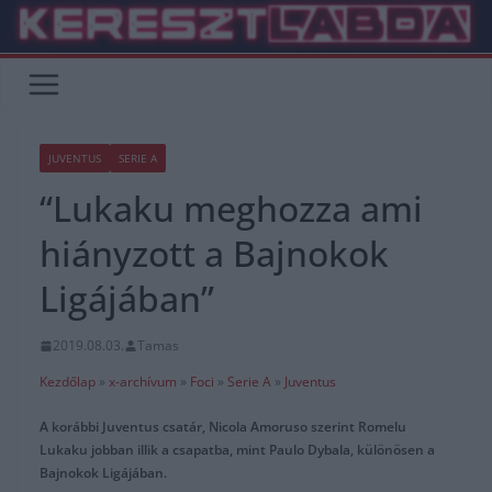
Skip
to
content
JUVENTUS
SERIE A
“Lukaku meghozza ami
hiányzott a Bajnokok
Ligájában”
2019.08.03.
Tamas
Kezdőlap
»
x-archívum
»
Foci
»
Serie A
»
Juventus
A korábbi Juventus csatár, Nicola Amoruso szerint Romelu
Lukaku jobban illik a csapatba, mint Paulo Dybala, különösen a
Bajnokok Ligájában.