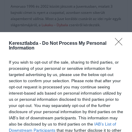
Amoruso 1996 és 2002 között játszott a Juventusban, mialatt 3
bajnoki címet is nyert a csapattal, azonban sosem sikerült
alapemberré vállnia. Most a Juve korábbi csatárát az idei nyár egyik
slágertémájáról, a
Lukaku – Dybala
cseréről kérdezték.
“Ő [Lukaku] egy olyan játékos, aki nagyon erős, különösen
Európában.” – nyilatkozta Amoruso az Il Bianconero-nak.
Keresztlabda -
Do Not Process My Personal
Information
“Életbevágó lesz Lukaku számára, hogy megtanuljon
együttműködni Ronaldoval, így a portugál kihasználhatja a
If you wish to opt-out of the sale, sharing to third parties, or
gyorsaságát és az erőnlétét.”
processing of your personal or sensitive information for
targeted advertising by us, please use the below opt-out
“Ő egy olyan játékos, aki meghozhatja a különbséget. Ha nem
section to confirm your selection. Please note that after your
lesznek problémái a beilleszkedéssel, akkor sorsdöntő lehet rövid
opt-out request is processed you may continue seeing
távon is. Mindezeket figyelembe véve, meghozza azt ami hiányzott
interest-based ads based on personal information utilized by
a Bajnokok Ligája mérkőzéseken.”
us or personal information disclosed to third parties prior to
your opt-out. You may separately opt-out of the further
“Dybala technikásabb, de Lukaku sincsen híján ennek. Sőt ő
disclosure of your personal information by third parties on the
kombinálja a jó technikát a megkapó fizikumával.”
IAB’s list of downstream participants. This information may
also be disclosed by us to third parties on the
IAB’s List of
“Dybala sokat szenvedett azzal, különösen a Bajnokok Ligájában,
Downstream Participants
that may further disclose it to other
hogy érvényesítse a technikáját, mivel fizikailag gyenge.”