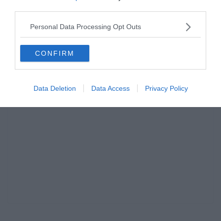
third parties.
“Szerintem ez is nyomós oka a vezetőség döntésének.”
Personal Data Processing Opt Outs
Forrás:
Football Italia
CONFIRM
Data Deletion
Data Access
Privacy Policy