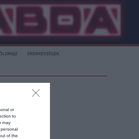
ÖLDRAJZ
ÉRDEKESSÉGEK
sonal or
ection to
ou may
 personal
orts
out of the