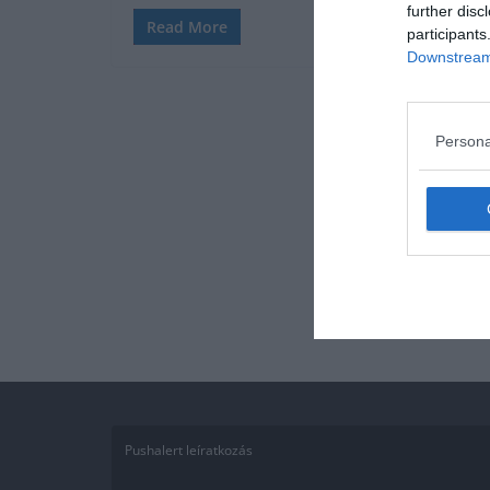
further disc
Read More
participants
Downstream 
Persona
Pushalert leíratkozás