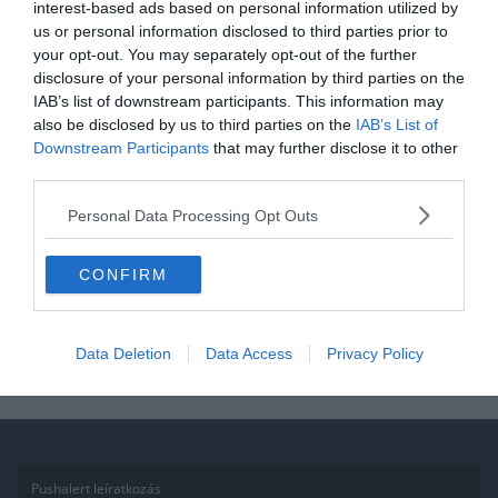
interest-based ads based on personal information utilized by
us or personal information disclosed to third parties prior to
2021.01.15.
Adam
your opt-out. You may separately opt-out of the further
A nagy szórakoztató, családi kvíz
disclosure of your personal information by third parties on the
IAB’s list of downstream participants. This information may
2. rész! Tudjátok mind a 20
also be disclosed by us to third parties on the
IAB’s List of
kérdésre a választ?
Downstream Participants
that may further disclose it to other
third parties.
Ha érdekelnek további kvízek itt megtalálod őket, illetve
csatlakozhatsz Facebook csoportunkhoz is. Mielőtt belépsz ne
Personal Data Processing Opt Outs
felejtsd el megosztani barátaiddal az eredményedet. Van saját kvíz
ötleted?
CONFIRM
Read More
Data Deletion
Data Access
Privacy Policy
Pushalert leíratkozás