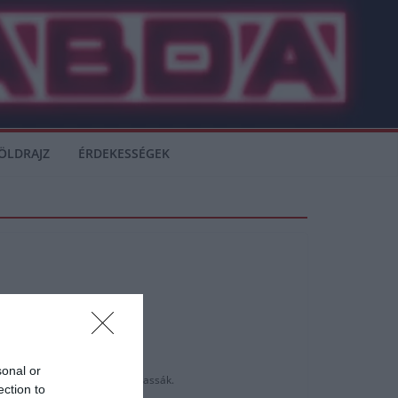
ÖLDRAJZ
ÉRDEKESSÉGEK
sonal or
tmenetileg kórházként használhassák.
ection to