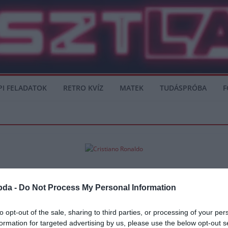
PI FELADATOK
RETRO KVÍZ
MATEK
TUDÁSPRÓBA
F
bda -
Do Not Process My Personal Information
to opt-out of the sale, sharing to third parties, or processing of your per
lájában tölti a karantént. Onnan tett intézkedéseket aziránt, hogy a szállodáit á
formation for targeted advertising by us, please use the below opt-out s