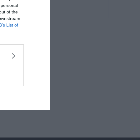
 personal
out of the
 downstream
B’s List of