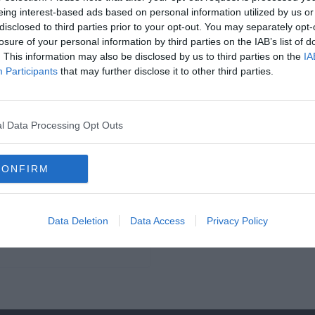
eing interest-based ads based on personal information utilized by us or
disclosed to third parties prior to your opt-out. You may separately opt-
losure of your personal information by third parties on the IAB’s list of
. This information may also be disclosed by us to third parties on the
IA
Participants
that may further disclose it to other third parties.
l Data Processing Opt Outs
esz a
CONFIRM
zabb idény volt az elmúlt
Data Deletion
Data Access
Privacy Policy