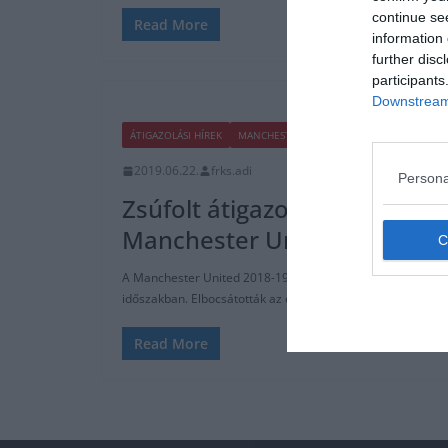
continue se
Read More
information 
further disc
participants
Downstream 
ÁTIGAZOLÁSI HÍREK
MANCHESTER UNITED
PREMIER LEAGUE
2019.06.22.
frks.adi
Persona
Zsúfolt átigazolási időszaka l
Manchester Unitednek
A Manchester United 2018-19-es szezonja, az egyik legross
időszakban. Elbocsátották az edzőt, egy célt sem sikerült
Read More