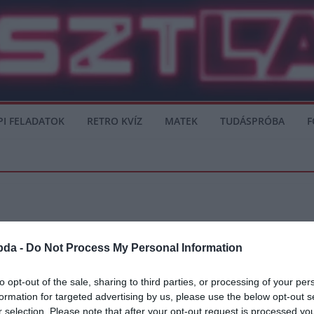
PI FELADATOK
RETRO KVÍZ
MATEK
TUDÁSPRÓBA
F
bda -
Do Not Process My Personal Information
nélkül is játszani “
to opt-out of the sale, sharing to third parties, or processing of your per
formation for targeted advertising by us, please use the below opt-out s
onatkozóan, hogy abban az esetben, amennyiben a Premier League június 30.után f
r selection. Please note that after your opt-out request is processed y