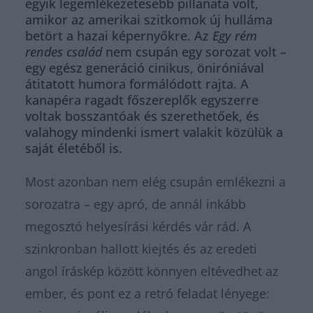
egyik legemlékezetesebb pillanata volt,
amikor az amerikai szitkomok új hulláma
betört a hazai képernyőkre. Az
Egy rém
rendes család
nem csupán egy sorozat volt –
egy egész generáció cinikus, öniróniával
átitatott humora formálódott rajta. A
kanapéra ragadt főszereplők egyszerre
voltak bosszantóak és szerethetőek, és
valahogy mindenki ismert valakit közülük a
saját életéből is.
Most azonban nem elég csupán emlékezni a
sorozatra – egy apró, de annál inkább
megosztó helyesírási kérdés vár rád. A
szinkronban hallott kiejtés és az eredeti
angol íráskép között könnyen eltévedhet az
ember, és pont ez a retró feladat lényege: