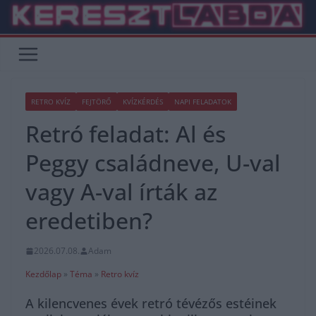
Skip
to
content
RETRO KVÍZ
FEJTÖRŐ
KVÍZKÉRDÉS
NAPI FELADATOK
Retró feladat: Al és
Peggy családneve, U-val
vagy A-val írták az
eredetiben?
2026.07.08.
Adam
Kezdőlap
»
Téma
»
Retro kvíz
A kilencvenes évek retró tévézős estéinek