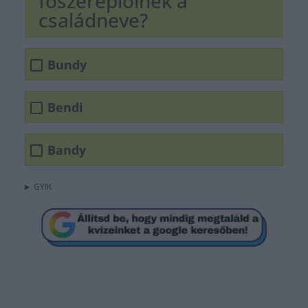
főszereplőinek a
családneve?
Bundy
Bendi
Bandy
GYIK