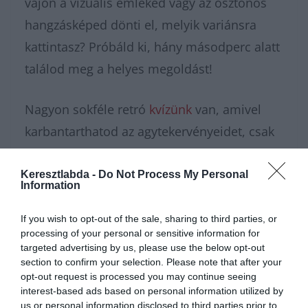
vajon a vizuális emléked vagy az ösztönös
hangzásképed dönti el, melyik variánsra
kattintasz? Próbáld ki, hány másodperc alatt
találod meg a helyes megoldást!
Nagyon sokféle retró
kvízünk
van, amivel
karbantarthatod az agytekervényeidet, csak
nézz körül nálunk és
további érdekes
napi játékokat találhatsz.
Keresztlabda -
Do Not Process My Personal
Information
If you wish to opt-out of the sale, sharing to third parties, or
processing of your personal or sensitive information for
targeted advertising by us, please use the below opt-out
section to confirm your selection. Please note that after your
opt-out request is processed you may continue seeing
interest-based ads based on personal information utilized by
us or personal information disclosed to third parties prior to