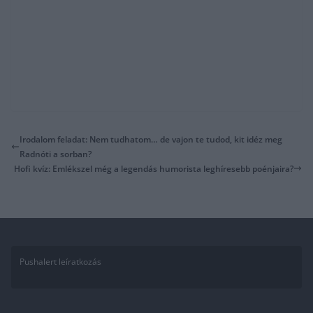
Irodalom feladat: Nem tudhatom… de vajon te tudod, kit idéz meg
Radnóti a sorban?
Hofi kvíz: Emlékszel még a legendás humorista leghíresebb poénjaira?
Pushalert leíratkozás