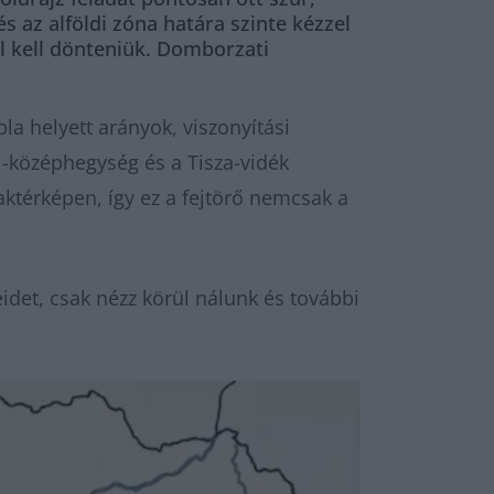
 az alföldi zóna határa szinte kézzel
ül kell dönteniük. Domborzati
la helyett arányok, viszonyítási
ki-középhegység és a Tisza-vidék
térképen, így ez a fejtörő nemcsak a
det, csak nézz körül nálunk és további