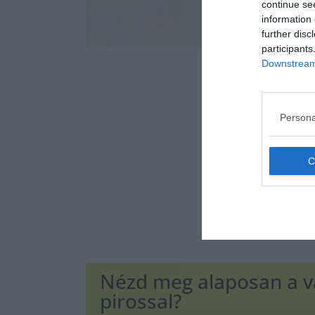
continue se
information 
further disc
participants
Downstream 
Persona
Nézd meg alaposan a va
pirossal?