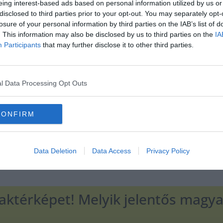
eing interest-based ads based on personal information utilized by us or
disclosed to third parties prior to your opt-out. You may separately opt-
losure of your personal information by third parties on the IAB’s list of
. This information may also be disclosed by us to third parties on the
IA
Hirdetés
Participants
that may further disclose it to other third parties.
l Data Processing Opt Outs
CONFIRM
Data Deletion
Data Access
Privacy Policy
ktérképet! Melyik jelentős magyar