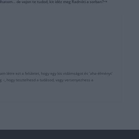
dhatom… de vajon te tudod, kit idéz meg Radnóti a sorban?
am létre ezt a felületet, hogy egy kis vidámságot és 'aha-élményt'
g –, hogy tesztelhesd a tudásod, vagy versenyezhess a