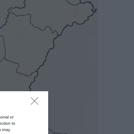
sonal or
ection to
ou may