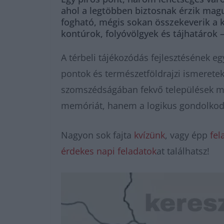
ahol a legtöbben biztosnak érzik magu
fogható, mégis sokan összekeverik a k
kontúrok, folyóvölgyek és tájhatárok – 
A térbeli tájékozódás fejlesztésének e
pontok és természetföldrajzi ismeretek
szomszédságában fekvő települések me
memóriát, hanem a logikus gondolkodás
Nagyon sok fajta
kvízünk
, vagy épp
fel
érdekes napi feladatok
at találhatsz!