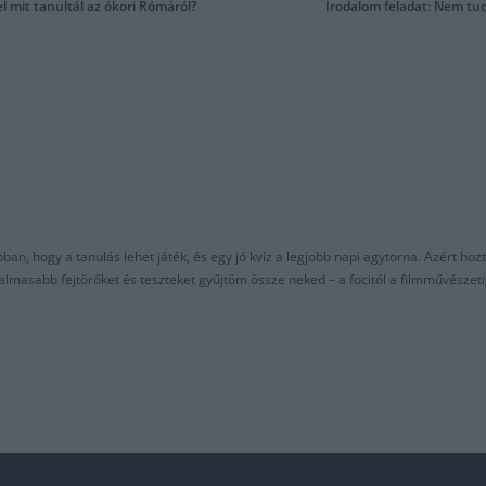
l mit tanultál az ókori Rómáról?
Irodalom feladat: Nem tu
an, hogy a tanulás lehet játék, és egy jó kvíz a legjobb napi agytorna. Azért hozt
asabb fejtörőket és teszteket gyűjtöm össze neked – a focitól a filmművészeti