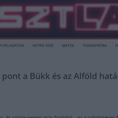
PI FELADATOK
RETRO KVÍZ
MATEK
TUDÁSPRÓBA
F
s pont a Bükk és az Alföld hat
s, és szinte semmi más fogódzó – ez a vaktérképes fö