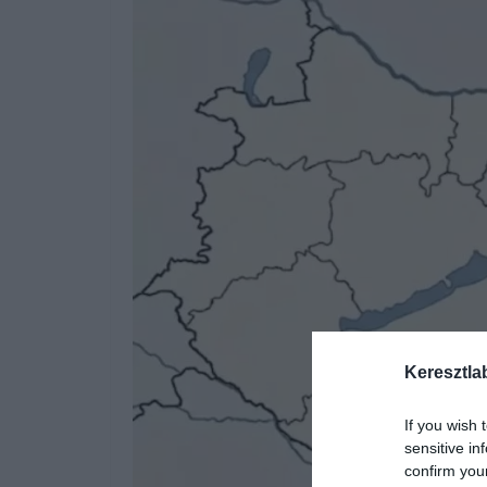
Keresztla
If you wish 
sensitive in
confirm you