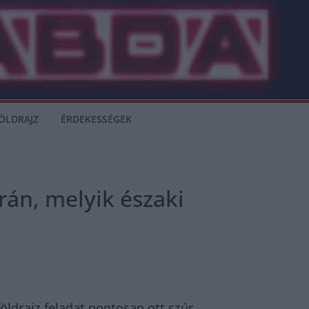
ÖLDRAJZ
ÉRDEKESSÉGEK
árán, melyik északi
ldrajz feladat pontosan ott szúr,