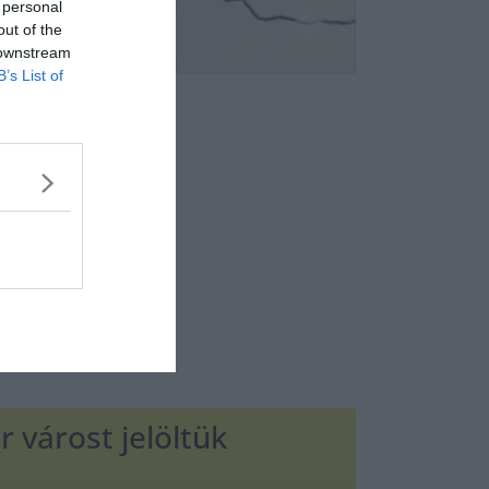
 personal
out of the
 downstream
B’s List of
 várost jelöltük