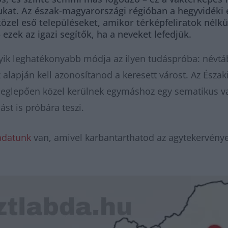
kat. Az észak-magyarországi régióban a hegyvidéki és
özel eső településeket, amikor térképfeliratok nélk
ezek az igazi segítők, ha a neveket lefedjük.
gyik leghatékonyabb módja az ilyen tudáspróba: névtáb
 alapján kell azonosítanod a keresett várost. Az Észa
glepően közel kerülnek egymáshoz egy sematikus vak
t is próbára teszi.
adatunk
van, amivel karbantarthatod az agytekervényei