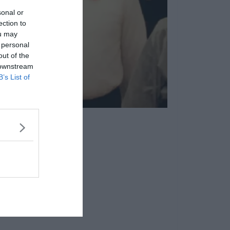
sonal or
ection to
ou may
 personal
out of the
 downstream
B’s List of