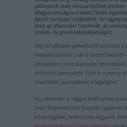
pillanatok alatt visszarepíthet minket
Magyarországra a keleti blokk legvid
épülő rendszer működött. Az egyezség
meg az állampárt hatalmát, az viszonyl
szólás- és gondolatszabadságot.
Míg az idősebb generációk számára a pár
fiatalabbak már csak a tankönyvekből v
kihívásban most alaposan leteszteljük
évtizedes korszakról. Fújd le a port a
maximális pontszámot a legvégén!
Ha sikeresen a végére értél ennek a 
mert folyamatosan frissülő, izgalmas k
közösségével, kíváncsiak vagyunk, kin
Keresztlabda YouTube csatorna
egy kis