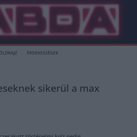
ÖLDRAJZ
ÉRDEKESSÉGEK
eseknek sikerül a max
szerakott történelmi kvíz pedig