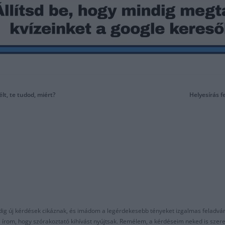
élt, te tudod, miért?
Helyesírás f
ndig új kérdések cikáznak, és imádom a legérdekesebb tényeket izgalmas feladvá
al írom, hogy szórakoztató kihívást nyújtsak. Remélem, a kérdéseim neked is sze