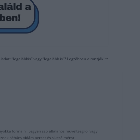
eladat: “legalábbis” vagy “legalább is”? Legtöbben elrontják!
nyokká formálni. Legyen szó általános műveltségről vagy
reznek néhány vidám percet és sikerélményt!