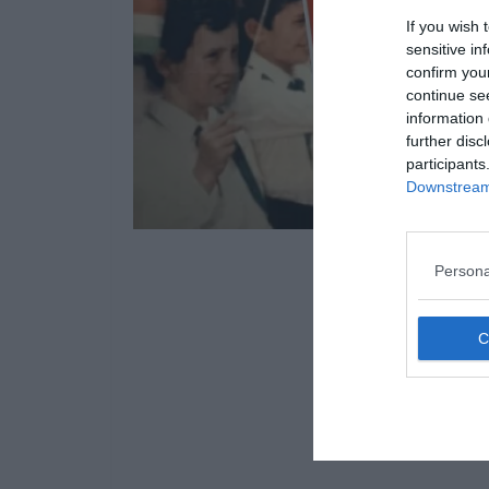
If you wish 
sensitive in
confirm you
continue se
information 
further disc
participants
Downstream 
Persona