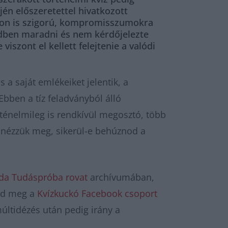
jén előszeretettel hivatkozott
gyon is szigorú, kompromisszumokra
ndben maradni és nem kérdőjelezte
szont el kellett felejtenie a valódi
 a saját emlékeiket jelentik, a
Ebben a tíz feladványból álló
ténelmileg is rendkívül megosztó, több
s nézzük meg, sikerül-e behúznod a
bda Tudáspróba rovat
archívumában,
szd meg a
Kvízkuckó Facebook csoport
últidézés után pedig irány a