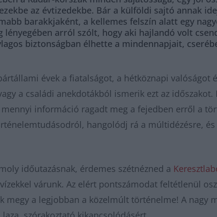
 ezekbe az évtizedekbe. Bár a külföldi sajtó annak ide
ámabb barakkjaként, a kellemes felszín alatt egy na
 lényegében arról szólt, hogy aki hajlandó volt cse
agos biztonságban élhette a mindennapjait, cserébe vi
tállami évek a fiatalságot, a hétköznapi valóságot és
agy a családi anekdotákból ismerik ezt az időszakot. 
, mennyi információ ragadt meg a fejedben erről a tör
 történelemtudásodról, hangolódj rá a múltidézésre, é
komoly időutazásnak, érdemes szétnézned a
Keresztla
vízekkel várunk. Az elért pontszámodat feltétlenül o
ek megy a legjobban a közelmúlt történelme! A nagy m
 laza, szórakoztató kikapcsolódásért.