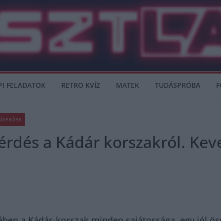
PI FELADATOK
RETRO KVÍZ
MATEK
TUDÁSPRÓBA
F
ÁSPRÓBA
érdés a Kádár korszakról. Kev
ben a Kádár-korszak minden sajátossága, egy jól ös