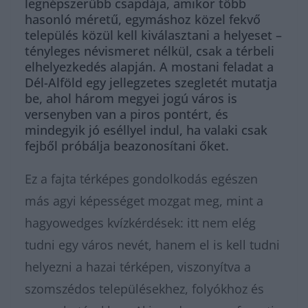
legnépszerűbb csapdája, amikor több
hasonló méretű, egymáshoz közel fekvő
település közül kell kiválasztani a helyeset –
tényleges névismeret nélkül, csak a térbeli
elhelyezkedés alapján. A mostani feladat a
Dél-Alföld egy jellegzetes szegletét mutatja
be, ahol három megyei jogú város is
versenyben van a piros pontért, és
mindegyik jó eséllyel indul, ha valaki csak
fejből próbálja beazonosítani őket.
Ez a fajta térképes gondolkodás egészen
más agyi képességet mozgat meg, mint a
hagyowedges kvízkérdések: itt nem elég
tudni egy város nevét, hanem el is kell tudni
helyezni a hazai térképen, viszonyítva a
szomszédos településekhez, folyókhoz és