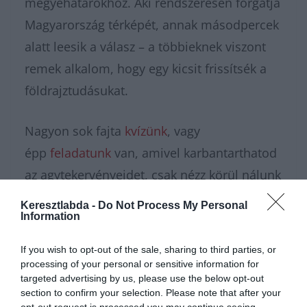
megyehatárokhoz. Aki rendszeresen forgatja
Magyarország térképét, annak másodpercek
alatt leesik a válasz – a többieknek viszont
remek alkalom, hogy egy kicsit frissítsék a
földrajztudásukat.
Nagyon sok fajta
kvízünk
, vagy
épp
feladatunk
van, amivel karbantarthatod
az agytekervényeidet, csak nézz körül nálunk
és további
érdekes napi
Keresztlabda -
Do Not Process My Personal
Information
feladatok
at találhatsz!
If you wish to opt-out of the sale, sharing to third parties, or
processing of your personal or sensitive information for
targeted advertising by us, please use the below opt-out
section to confirm your selection. Please note that after your
opt-out request is processed you may continue seeing