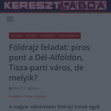
Skip
to
content
FÖLDRAJZ
FEJTÖRŐ
KVÍZKÉRDÉS
NAPI FELADATOK
Földrajz feladat: piros
pont a Dél-Alföldön,
Tisza-parti város, de
melyik?
2026.07.07.
Adam
Kezdőlap
»
Téma
»
Földrajz
A magyar vaktérképes földrajz kvízek egyik