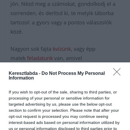
jön. Nézd meg a számokat, gondolkodj el a
sorrenden, és derítsd ki, te melyik táborba
tartozol: a gyors vagy a pontos válaszolók
közé.
Nagyon sok fajta
kvízünk
, vagy épp
matek
feladatunk
van, amivel
karbantarthatod az agytekervényeidet, csak
Keresztlabda -
Do Not Process My Personal
nézz körül nálunk és további
érdekes napi
Information
feladatok
at találhatsz!
If you wish to opt-out of the sale, sharing to third parties, or
processing of your personal or sensitive information for
targeted advertising by us, please use the below opt-out
section to confirm your selection. Please note that after your
opt-out request is processed you may continue seeing
interest-based ads based on personal information utilized by
us or personal information disclosed to third parties prior to