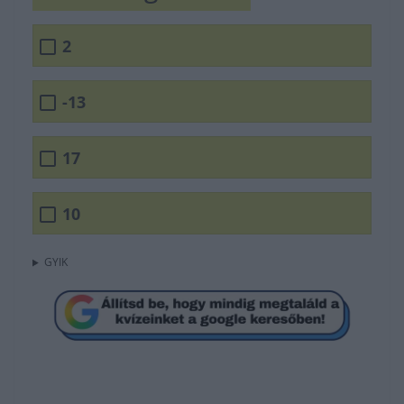
2
-13
17
10
GYIK