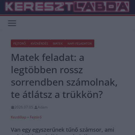
Skip
to
content
FEJTÖRŐ
KVÍZKÉRDÉS
MATEK
NAPI FELADATOK
Matek feladat: a
legtöbben rossz
sorrendben számolnak,
te átlátsz a trükkön?
2026.07.05.
Adam
Kezdőlap
»
Fejtörő
Van egy egyszerűnek tűnő számsor, ami