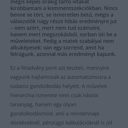
mégis képes órákig tartó vitákat
kirobbantani a kommentszekciókban. Nincs
benne se tört, se ismeretlen betű, mégis a
válaszolók nagy része hibás eredményre jut
– nem azért, mert nem tud számolni,
hanem mert megszokásból, sorban üti be a
műveleteket. Pedig a matek szabályai nem
alkuképesek: van egy sorrend, amit ha
felrúgunk, azonnal más eredményt kapunk.
Ez a feladvány pont azt teszteli, mennyire
vagyunk hajlamosak az automatizmusra a
tudatos gondolkodás helyett. A műveleti
hierarchia ismerete nem csak iskolai
tananyag, hanem egy olyan
gondolkodásmód, ami a mindennapi
döntéseknél, pénzügyi kalkulációknál is jól