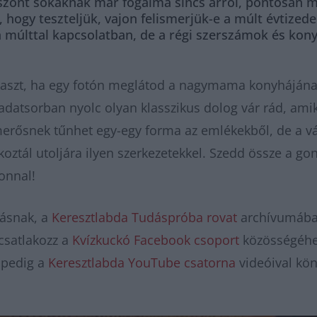
iszont sokaknak már fogalma sincs arról, pontosan mi
ogy teszteljük, vajon felismerjük-e a múlt évtizedek
a múlttal kapcsolatban, de a régi szerszámok és kon
laszt, ha egy fotón meglátod a nagymama konyhájának
adatsorban nyolc olyan klasszikus dolog vár rád, ami
smerősnek tűnhet egy-egy forma az emlékekből, de a v
ztál utoljára ilyen szerkezetekkel. Szedd össze a go
zonnal!
zásnak, a
Keresztlabda Tudáspróba rovat
archívumában
csatlakozz a
Kvízkuckó Facebook csoport
közösségéhez
n pedig a
Keresztlabda YouTube csatorna
videóival kö