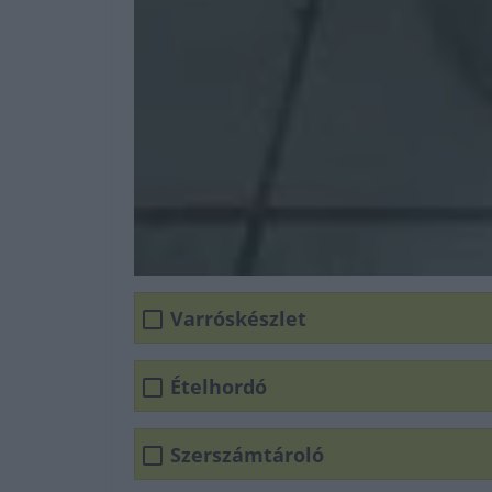
Varróskészlet
Ételhordó
Szerszámtároló