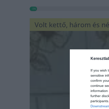
0%
Volt kettő, három és né
Keresztla
If you wish 
sensitive in
confirm you
continue se
information 
further disc
participants
Downstream 