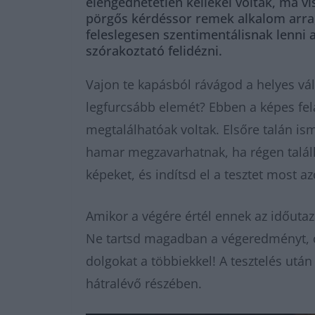
elengedhetetlen kellékei voltak, ma v
pörgős kérdéssor remek alkalom arra, h
feleslegesen szentimentálisnak lenni 
szórakoztató felidézni.
Vajon te kapásból rávágod a helyes vá
legfurcsább elemét? Ebben a képes fel
megtalálhatóak voltak. Elsőre talán i
hamar megzavarhatnak, ha régen találko
képeket, és indítsd el a tesztet most a
Amikor a végére értél ennek az időuta
Ne tartsd magadban a végeredményt, 
dolgokat a többiekkel! A tesztelés utá
hátralévő részében.