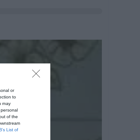
sonal or
ection to
ou may
 personal
out of the
 downstream
B’s List of