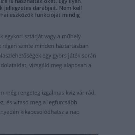
re is használták őket. Egy ilyen
 jellegzetes darabjait. Nem kell
yhai eszközök funkcióját mindig
 egykori sztárját vagy a műhely
k régen szinte minden háztartásban
álaszlehetőségek egy gyors játék során
ndolataidat, vizsgáld meg alaposan a
 még rengeteg izgalmas kvíz vár rád.
, és vitasd meg a legfurcsább
nnyedén kikapcsolódhatsz a nap