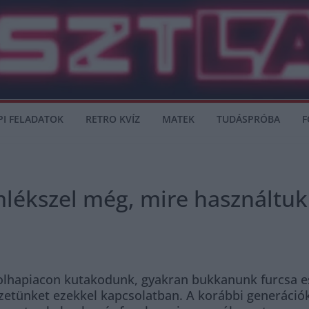
PI FELADATOK
RETRO KVÍZ
MATEK
TUDÁSPRÓBA
F
mlékszel még, mire használtuk
olhapiacon kutakodunk, gyakran bukkanunk furcsa es
ékezetünket ezekkel kapcsolatban. A korábbi generáci