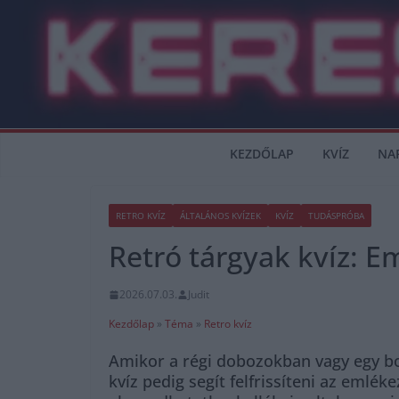
Skip
to
content
KEZDŐLAP
KVÍZ
NA
RETRO KVÍZ
ÁLTALÁNOS KVÍZEK
KVÍZ
TUDÁSPRÓBA
Retró tárgyak kvíz: E
2026.07.03.
Judit
Kezdőlap
»
Téma
»
Retro kvíz
Amikor a régi dobozokban vagy egy b
kvíz pedig segít felfrissíteni az eml