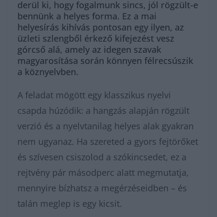
derül ki, hogy fogalmunk sincs, jól rögzült-e
bennünk a helyes forma. Ez a mai
helyesírás kihívás pontosan egy ilyen, az
üzleti szlengből érkező kifejezést vesz
górcső alá, amely az idegen szavak
magyarosítása során könnyen félrecsúszik
a köznyelvben.
A feladat mögött egy klasszikus nyelvi
csapda húzódik: a hangzás alapján rögzült
verzió és a nyelvtanilag helyes alak gyakran
nem ugyanaz. Ha szereted a gyors fejtörőket
és szívesen csiszolod a szókincsedet, ez a
rejtvény pár másodperc alatt megmutatja,
mennyire bízhatsz a megérzéseidben – és
talán meglep is egy kicsit.