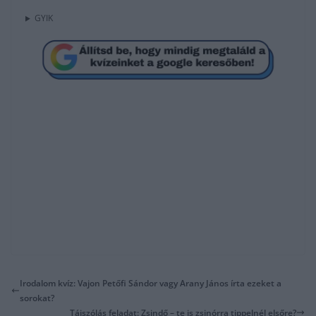
GYIK
Irodalom kvíz: Vajon Petőfi Sándor vagy Arany János írta ezeket a
sorokat?
Tájszólás feladat: Zsindő – te is zsinórra tippelnél elsőre?