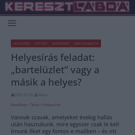
Skip
to
content
HELYESÍRÁS
FEJTÖRŐ
KVÍZKÉRDÉS
NAPI FELADATOK
Helyesírás feladat:
„bartelüzlet” vagy a
másik a helyes?
2026.07.02.
Adam
Kezdőlap
»
Téma
»
Helyesírás
Vannak szavak, amelyeket évekig hallás
után használunk, mire egyszer csak le kell
írnunk őket egy fontos e-mailben – és ott