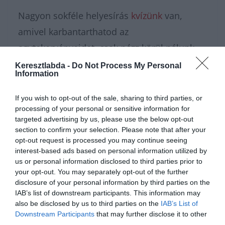
Nagyon sokféle helyesírás
kvízünk
van,
amivel karbantarthatod az
agytekervényeidet, csak nézz körül nálunk
és
további érdekes napi játékokat találhatsz
.
Keresztlabda -
Do Not Process My Personal
Information
If you wish to opt-out of the sale, sharing to third parties, or
processing of your personal or sensitive information for
targeted advertising by us, please use the below opt-out
section to confirm your selection. Please note that after your
opt-out request is processed you may continue seeing
interest-based ads based on personal information utilized by
us or personal information disclosed to third parties prior to
your opt-out. You may separately opt-out of the further
disclosure of your personal information by third parties on the
IAB’s list of downstream participants. This information may
Hirdetés
also be disclosed by us to third parties on the
IAB’s List of
Downstream Participants
that may further disclose it to other
third parties.