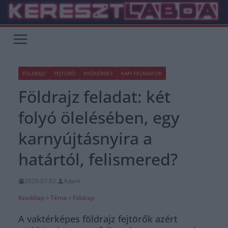
Skip
to
content
FÖLDRAJZ
FEJTÖRŐ
KVÍZKÉRDÉS
NAPI FELADATOK
Földrajz feladat: két
folyó ölelésében, egy
karnyújtásnyira a
határtól, felismered?
2026.07.02.
Adam
Kezdőlap
»
Téma
»
Földrajz
A vaktérképes földrajz fejtörők azért