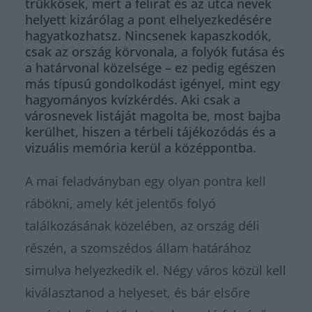
trükkösek, mert a felirat és az utca nevek
helyett kizárólag a pont elhelyezkedésére
hagyatkozhatsz. Nincsenek kapaszkodók,
csak az ország körvonala, a folyók futása és
a határvonal közelsége – ez pedig egészen
más típusú gondolkodást igényel, mint egy
hagyományos kvízkérdés. Aki csak a
városnevek listáját magolta be, most bajba
kerülhet, hiszen a térbeli tájékozódás és a
vizuális memória kerül a középpontba.
A mai feladványban egy olyan pontra kell
rábökni, amely két jelentős folyó
találkozásának közelében, az ország déli
részén, a szomszédos állam határához
simulva helyezkedik el. Négy város közül kell
kiválasztanod a helyeset, és bár elsőre