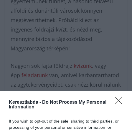
egyértelműnek tűnhet, a hasonló fekvésű
alföldi és dunántúli városok könnyen
megtéveszthetnek. Próbáld ki ezt az
ingyenes földrajzi kvízt, és nézd meg,
mennyire biztos a tájékozódásod
Magyarország térképén!
Nagyon sok fajta földrajz
kvízünk
, vagy
épp
feladatunk
van, amivel karbantarthatod
az agytekervényeidet, csak nézz körül nálunk
és további
érdekes napi
Keresztlabda -
Do Not Process My Personal
feladatok
at találhatsz!
Information
If you wish to opt-out of the sale, sharing to third parties, or
processing of your personal or sensitive information for