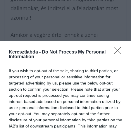
dallamokat, és indítsd el a feladatokat most
azonnal!
Amikor a végére értél ennek a zenei
utazásnak, a
Keresztlabda Tudáspróba rovat
Keresztlabda -
Do Not Process My Personal
archívumában még rengeteg szuper kvíz vár
Information
rád. Ne tartsd magadban az elért
If you wish to opt-out of the sale, sharing to third parties, or
eredményt, csatlakozz a
Kvízkuckó Facebook
processing of your personal or sensitive information for
csoport
közösségéhez, és vitasd meg a
targeted advertising by us, please use the below opt-out
section to confirm your selection. Please note that after your
legjobb dalokat a többiekkel! A nagy
opt-out request is processed you may continue seeing
nosztalgiázás után pedig a
Keresztlabda
interest-based ads based on personal information utilized by
us or personal information disclosed to third parties prior to
YouTube csatorna
szórakoztató videóival
your opt-out. You may separately opt-out of the further
könnyedén kikapcsolódhatsz a nap
disclosure of your personal information by third parties on the
IAB’s list of downstream participants. This information may
hátralévő részében.