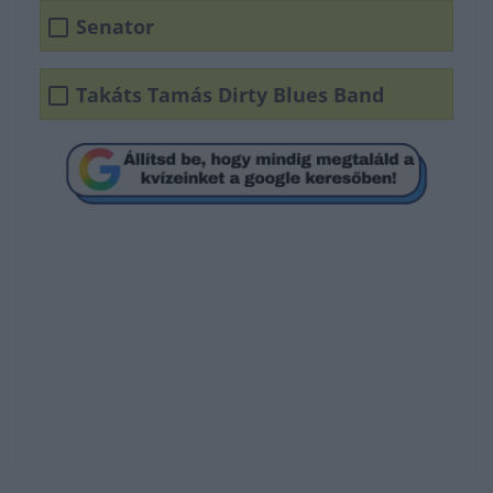
Senator
Takáts Tamás Dirty Blues Band