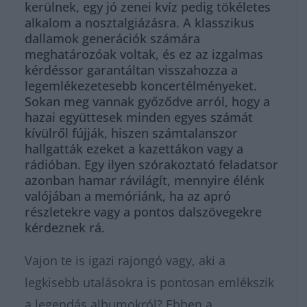
kerülnek, egy jó zenei kvíz pedig tökéletes
alkalom a nosztalgiázásra. A klasszikus
dallamok generációk számára
meghatározóak voltak, és ez az izgalmas
kérdéssor garantáltan visszahozza a
legemlékezetesebb koncertélményeket.
Sokan meg vannak győződve arról, hogy a
hazai együttesek minden egyes számát
kívülről fújják, hiszen számtalanszor
hallgatták ezeket a kazettákon vagy a
rádióban. Egy ilyen szórakoztató feladatsor
azonban hamar rávilágít, mennyire élénk
valójában a memóriánk, ha az apró
részletekre vagy a pontos dalszövegekre
kérdeznek rá.
Vajon te is igazi rajongó vagy, aki a
legkisebb utalásokra is pontosan emlékszik
a legendás albumokról? Ebben a