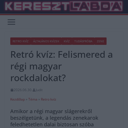
Skip
to
content
RETRO KVÍZ
ÁLTALÁNOS KVÍZEK
KVÍZ
TUDÁSPRÓBA
ZENE
Retró kvíz: Felismered a
régi magyar
rockdalokat?
2026.06.30.
Judit
Kezdőlap
»
Téma
»
Retro kvíz
Amikor a régi magyar slágerekről
beszélgetünk, a legendás zenekarok
feledhetetlen dalai biztosan szóba