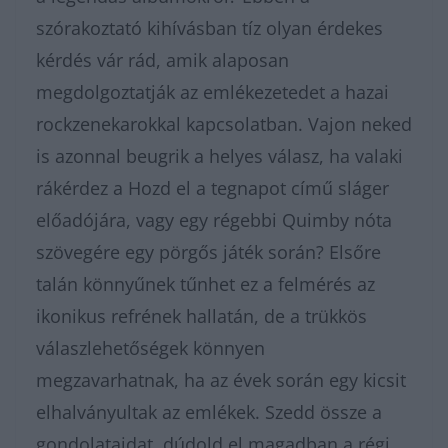
szórakoztató kihívásban tíz olyan érdekes
kérdés vár rád, amik alaposan
megdolgoztatják az emlékezetedet a hazai
rockzenekarokkal kapcsolatban. Vajon neked
is azonnal beugrik a helyes válasz, ha valaki
rákérdez a Hozd el a tegnapot című sláger
előadójára, vagy egy régebbi Quimby nóta
szövegére egy pörgős játék során? Elsőre
talán könnyűnek tűnhet ez a felmérés az
ikonikus refrének hallatán, de a trükkös
válaszlehetőségek könnyen
megzavarhatnak, ha az évek során egy kicsit
elhalványultak az emlékek. Szedd össze a
gondolataidat, dúdold el magadban a régi