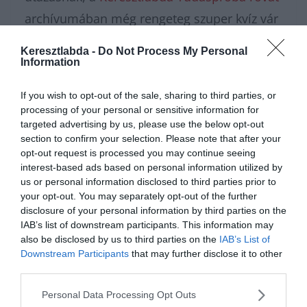
archívumában még rengeteg szuper kvíz vár
rád. Ne tartsd magadban az elért
Keresztlabda -
Do Not Process My Personal
eredményt, csatlakozz a
Kvízkuckó Facebook
Information
csoport
közösségéhez, és vitasd meg a
If you wish to opt-out of the sale, sharing to third parties, or
legszebb hazai tájakat a többiekkel! A nagy
processing of your personal or sensitive information for
targeted advertising by us, please use the below opt-out
barangolás után pedig a
Keresztlabda
section to confirm your selection. Please note that after your
YouTube csatorna
szórakoztató videóival
opt-out request is processed you may continue seeing
interest-based ads based on personal information utilized by
könnyedén kikapcsolódhatsz a nap
us or personal information disclosed to third parties prior to
hátralévő részében.
your opt-out. You may separately opt-out of the further
disclosure of your personal information by third parties on the
IAB’s list of downstream participants. This information may
also be disclosed by us to third parties on the
IAB’s List of
Downstream Participants
that may further disclose it to other
third parties.
Personal Data Processing Opt Outs