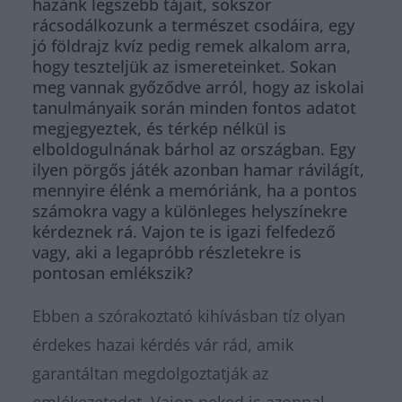
hazánk legszebb tájait, sokszor
rácsodálkozunk a természet csodáira, egy
jó földrajz kvíz pedig remek alkalom arra,
hogy teszteljük az ismereteinket. Sokan
meg vannak győződve arról, hogy az iskolai
tanulmányaik során minden fontos adatot
megjegyeztek, és térkép nélkül is
elboldogulnának bárhol az országban. Egy
ilyen pörgős játék azonban hamar rávilágít,
mennyire élénk a memóriánk, ha a pontos
számokra vagy a különleges helyszínekre
kérdeznek rá. Vajon te is igazi felfedező
vagy, aki a legapróbb részletekre is
pontosan emlékszik?
Ebben a szórakoztató kihívásban tíz olyan
érdekes hazai kérdés vár rád, amik
garantáltan megdolgoztatják az