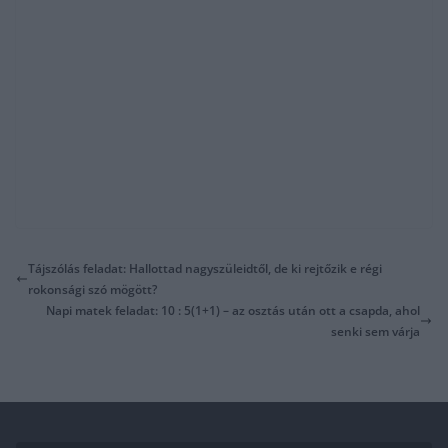
Tájszólás feladat: Hallottad nagyszüleidtől, de ki rejtőzik e régi
rokonsági szó mögött?
Napi matek feladat: 10 : 5(1+1) – az osztás után ott a csapda, ahol
senki sem várja