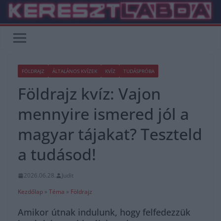
Skip
to
content
FÖLDRAJZ
ÁLTALÁNOS KVÍZEK
KVÍZ
TUDÁSPRÓBA
Földrajz kvíz: Vajon
mennyire ismered jól a
magyar tájakat? Teszteld
a tudásod!
2026.06.28.
Judit
Kezdőlap
»
Téma
»
Földrajz
Amikor útnak indulunk, hogy felfedezzük