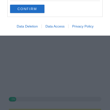
CONFIRM
Data Deletion
Data Access
Privacy Policy
Hirdetés
0%