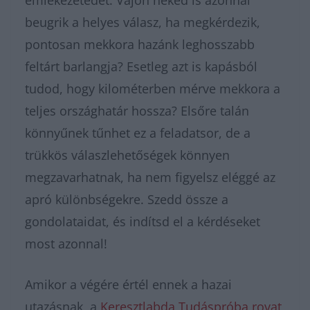
emlékezetedet. Vajon neked is azonnal
beugrik a helyes válasz, ha megkérdezik,
pontosan mekkora hazánk leghosszabb
feltárt barlangja? Esetleg azt is kapásból
tudod, hogy kilométerben mérve mekkora a
teljes országhatár hossza? Elsőre talán
könnyűnek tűnhet ez a feladatsor, de a
trükkös válaszlehetőségek könnyen
megzavarhatnak, ha nem figyelsz eléggé az
apró különbségekre. Szedd össze a
gondolataidat, és indítsd el a kérdéseket
most azonnal!
Amikor a végére értél ennek a hazai
utazásnak, a
Keresztlabda Tudáspróba rovat