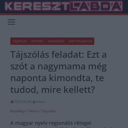
Skip
to
content
TÁJSZÓLÁS
FEJTÖRŐ
KVÍZKÉRDÉS
NAPI FELADATOK
Tájszólás feladat: Ezt a
szót a nagymama még
naponta kimondta, te
tudod, mire kellett?
2026.06.26.
Adam
Kezdőlap
»
Téma
»
Tájszólás
A magyar nyelv regionális rétegei