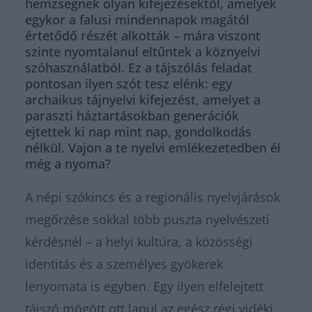
hemzsegnek olyan kifejezésektől, amelyek
egykor a falusi mindennapok magától
értetődő részét alkották – mára viszont
szinte nyomtalanul eltűntek a köznyelvi
szóhasználatból. Ez a tájszólás feladat
pontosan ilyen szót tesz elénk: egy
archaikus tájnyelvi kifejezést, amelyet a
paraszti háztartásokban generációk
ejtettek ki nap mint nap, gondolkodás
nélkül. Vajon a te nyelvi emlékezetedben él
még a nyoma?
A népi szókincs és a regionális nyelvjárások
megőrzése sokkal több puszta nyelvészeti
kérdésnél – a helyi kultúra, a közösségi
identitás és a személyes gyökerek
lenyomata is egyben. Egy ilyen elfelejtett
tájszó mögött ott lapul az egész régi vidéki