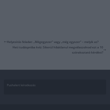
Helyesírás feladat: „Mégegyszer” vagy „még egyszer” – melyik az?
Heti tudáspróba kvíz: Sikerül hibátlanul megválaszolnod ezt a 10
szórakoztató kérdést?
Pushalert leíratkozás