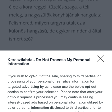
élet: a kora reggeli tüzelés szaga, a téli
meleg, a nagyszülők konyhájának hangulata.
Felismered, milyen tárgyra utalt ez a
különös hangzású, de egykor mindenki által
ismert szó?
Nagyon sokféle helyesírás
kvízünk
van,
Keresztlabda -
Do Not Process My Personal
amivel karbantarthatod az
Information
agytekervényeidet, csak nézz körül nálunk
If you wish to opt-out of the sale, sharing to third parties, or
és
további érdekes napi játékokat találhatsz
.
processing of your personal or sensitive information for
targeted advertising by us, please use the below opt-out
section to confirm your selection. Please note that after your
opt-out request is processed you may continue seeing
interest-based ads based on personal information utilized by
us or personal information disclosed to third parties prior to