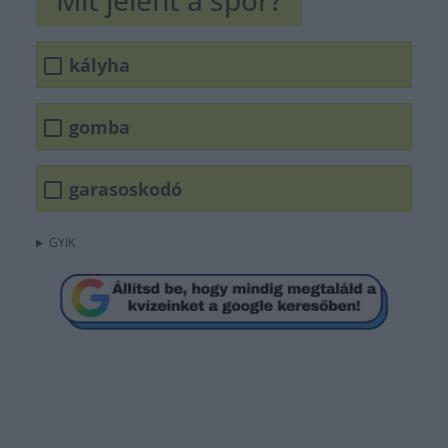
Mit jelent a spór?
kályha
gomba
garasoskodó
GYIK