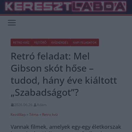
Skip
to
content
RETRO KVÍZ
FEJTÖRŐ
KVÍZKÉRDÉS
NAPI FELADATOK
Retró feladat: Mel
Gibson skót hőse –
tudod, hány éve kiáltott
„Szabadságot”?
2026.06.26.
Adam
Kezdőlap
»
Téma
»
Retro kvíz
Vannak filmek, amelyek egy-egy életkorszak