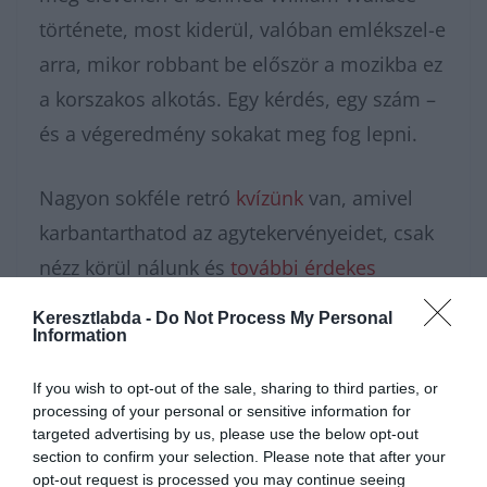
története, most kiderül, valóban emlékszel-e
arra, mikor robbant be először a mozikba ez
a korszakos alkotás. Egy kérdés, egy szám –
és a végeredmény sokakat meg fog lepni.
Nagyon sokféle retró
kvízünk
van, amivel
karbantarthatod az agytekervényeidet, csak
nézz körül nálunk és
további érdekes
napi játékokat találhatsz.
Keresztlabda -
Do Not Process My Personal
Information
If you wish to opt-out of the sale, sharing to third parties, or
processing of your personal or sensitive information for
targeted advertising by us, please use the below opt-out
section to confirm your selection. Please note that after your
opt-out request is processed you may continue seeing