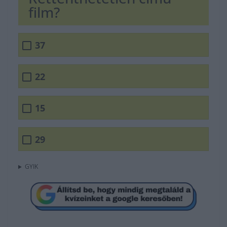
film?
37
22
15
29
GYIK