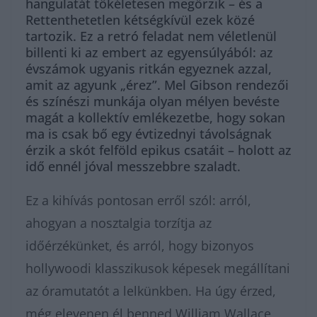
hangulatát tökéletesen megőrzik – és a
Rettenthetetlen kétségkívül ezek közé
tartozik. Ez a retró feladat nem véletlenül
billenti ki az embert az egyensúlyából: az
évszámok ugyanis ritkán egyeznek azzal,
amit az agyunk „érez”. Mel Gibson rendezői
és színészi munkája olyan mélyen bevéste
magát a kollektív emlékezetbe, hogy sokan
ma is csak bő egy évtizednyi távolságnak
érzik a skót felföld epikus csatáit – holott az
idő ennél jóval messzebbre szaladt.
Ez a kihívás pontosan erről szól: arról,
ahogyan a nosztalgia torzítja az
időérzékünket, és arról, hogy bizonyos
hollywoodi klasszikusok képesek megállítani
az óramutatót a lelkünkben. Ha úgy érzed,
még elevenen él benned William Wallace