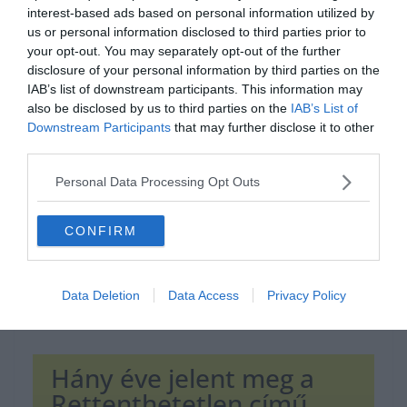
interest-based ads based on personal information utilized by
us or personal information disclosed to third parties prior to
your opt-out. You may separately opt-out of the further
disclosure of your personal information by third parties on the
IAB’s list of downstream participants. This information may
Hirdetés
also be disclosed by us to third parties on the
IAB’s List of
Downstream Participants
that may further disclose it to other
third parties.
Personal Data Processing Opt Outs
CONFIRM
Data Deletion
Data Access
Privacy Policy
Hány éve jelent meg a
Rettenthetetlen című