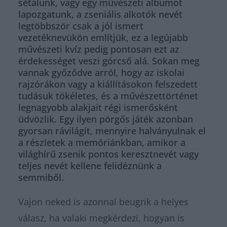
sétálunk, vagy egy művészeti albumot
lapozgatunk, a zseniális alkotók nevét
legtöbbször csak a jól ismert
vezetéknevükön említjük, ez a legújabb
művészeti kvíz pedig pontosan ezt az
érdekességet veszi górcső alá. Sokan meg
vannak győződve arról, hogy az iskolai
rajzórákon vagy a kiállításokon felszedett
tudásuk tökéletes, és a művészettörténet
legnagyobb alakjait régi ismerősként
üdvözlik. Egy ilyen pörgős játék azonban
gyorsan rávilágít, mennyire halványulnak el
a részletek a memóriánkban, amikor a
világhírű zsenik pontos keresztnevét vagy
teljes nevét kellene felidéznünk a
semmiből.
Vajon neked is azonnal beugrik a helyes
válasz, ha valaki megkérdezi, hogyan is