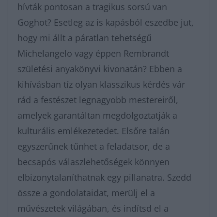
hívták pontosan a tragikus sorsú van
Goghot? Esetleg az is kapásból eszedbe jut,
hogy mi állt a páratlan tehetségű
Michelangelo vagy éppen Rembrandt
születési anyakönyvi kivonatán? Ebben a
kihívásban tíz olyan klasszikus kérdés vár
rád a festészet legnagyobb mestereiről,
amelyek garantáltan megdolgoztatják a
kulturális emlékezetedet. Elsőre talán
egyszerűnek tűnhet a feladatsor, de a
becsapós válaszlehetőségek könnyen
elbizonytalaníthatnak egy pillanatra. Szedd
össze a gondolataidat, merülj el a
művészetek világában, és indítsd el a