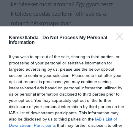
kérdéseket most azonnal! Egy gyors teszt
kitöltése csodás szellemi felfrissülés a
rohanó hétköznapokban.
Keresztlabda -
Do Not Process My Personal
Amikor a végére értél ennek a kulturális
Information
utazásnak, a
Keresztlabda Tudáspróba rovat
If you wish to opt-out of the sale, sharing to third parties, or
archívumában még rengeteg szuper kvíz vár
processing of your personal or sensitive information for
rád. Ne tartsd magadban az elért
targeted advertising by us, please use the below opt-out
section to confirm your selection. Please note that after your
eredményt, csatlakozz a
Kvízkuckó Facebook
opt-out request is processed you may continue seeing
csoport
közösségéhez, és vitasd meg a
interest-based ads based on personal information utilized by
us or personal information disclosed to third parties prior to
legnehezebb neveket a többiekkel! Az
your opt-out. You may separately opt-out of the further
intenzív agytorna után pedig a
Keresztlabda
disclosure of your personal information by third parties on the
IAB’s list of downstream participants. This information may
YouTube csatorna
szórakoztató videóival
also be disclosed by us to third parties on the
IAB’s List of
könnyedén feltöltődhetsz a nap hátralévő
Downstream Participants
that may further disclose it to other
third parties.