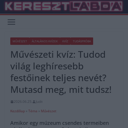
Skip
to
content
MŰVÉSZET
ÁLTALÁNOS KVÍZEK
KVÍZ
TUDÁSPRÓBA
Művészeti kvíz: Tudod
világ leghíresebb
festőinek teljes nevét?
Mutasd meg, mit tudsz!
2026.06.25.
Judit
Kezdőlap
»
Téma
»
Művészet
Amikor egy múzeum csendes termeiben