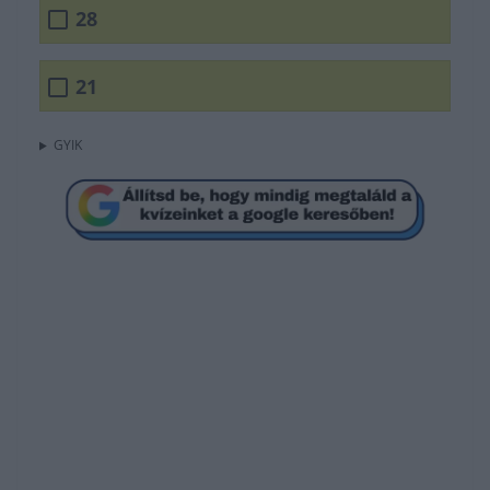
28
21
GYIK