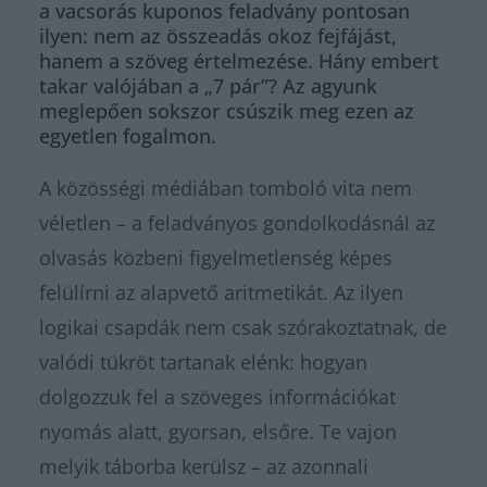
a vacsorás kuponos feladvány pontosan
ilyen: nem az összeadás okoz fejfájást,
hanem a szöveg értelmezése. Hány embert
takar valójában a „7 pár”? Az agyunk
meglepően sokszor csúszik meg ezen az
egyetlen fogalmon.
A közösségi médiában tomboló vita nem
véletlen – a feladványos gondolkodásnál az
olvasás közbeni figyelmetlenség képes
felülírni az alapvető aritmetikát. Az ilyen
logikai csapdák nem csak szórakoztatnak, de
valódi tükröt tartanak elénk: hogyan
dolgozzuk fel a szöveges információkat
nyomás alatt, gyorsan, elsőre. Te vajon
melyik táborba kerülsz – az azonnali