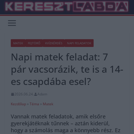
Skip
to
content
MATEK
FEJTÖRŐ
KVÍZKÉRDÉS
NAPI FELADATOK
Napi matek feladat: 7
pár vacsorázik, te is a 14-
es csapdába esel?
2026.06.24.
Adam
Kezdőlap
»
Téma
»
Matek
Vannak matek feladatok, amik elsőre
gyerekjátéknak tűnnek – aztán kiderül,
hogy a számolás maga a könnyebb rész. Ez