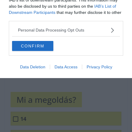
also be disclosed by us to third parties on the
IAB’s List of
Hirdetés
Downstream Participants
that may further disclose it to other
third parties.
Personal Data Processing Opt Outs
CONFIRM
Data Deletion
Data Access
Privacy Policy
Mi a megoldás?
14