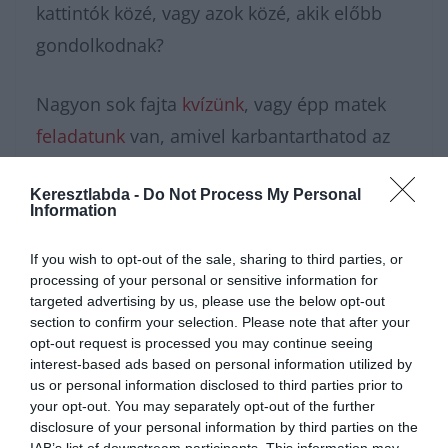
kattintók közé, vagy azok közé, akik előbb
gondolkodnak?
Nagyon sok fajta
kvízünk
, vagy épp matek
feladatunk
van, amivel karbantarthatod az
agytekervényeidet, csak nézz körül nálunk és
Keresztlabda -
Do Not Process My Personal
további
érdekes napi feladatok
at találhatsz!
Information
If you wish to opt-out of the sale, sharing to third parties, or
processing of your personal or sensitive information for
targeted advertising by us, please use the below opt-out
section to confirm your selection. Please note that after your
opt-out request is processed you may continue seeing
interest-based ads based on personal information utilized by
us or personal information disclosed to third parties prior to
your opt-out. You may separately opt-out of the further
disclosure of your personal information by third parties on the
IAB’s list of downstream participants. This information may