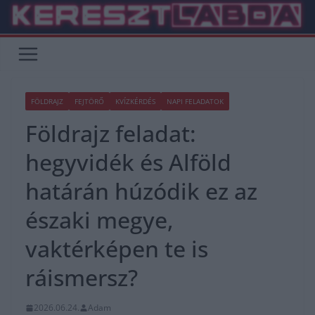
Skip
to
content
FÖLDRAJZ
FEJTÖRŐ
KVÍZKÉRDÉS
NAPI FELADATOK
Földrajz feladat:
hegyvidék és Alföld
határán húzódik ez az
északi megye,
vaktérképen te is
ráismersz?
2026.06.24.
Adam