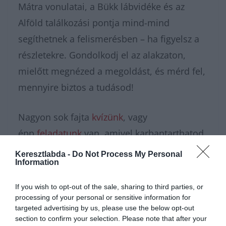
Mátra vonulatai, a Bükk lábvidéke és az
Alföld találkozási pontja mind-mind
segíthetnek a felismerésben – ha figyelsz a
részletekre. Gondolkodj el az alakzaton,
mielőtt megnézed a megoldást, és mérd fel,
mennyire biztos a tudásod!
Nagyon sok fajta
kvízünk
, vagy
épp
feladatunk
van, amivel karbantarthatod
az agytekervényeidet, csak nézz körül nálunk
Keresztlabda -
Do Not Process My Personal
Information
és további
érdekes napi
feladatok
at találhatsz!
If you wish to opt-out of the sale, sharing to third parties, or
processing of your personal or sensitive information for
targeted advertising by us, please use the below opt-out
section to confirm your selection. Please note that after your