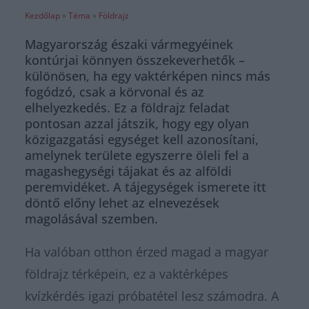
Kezdőlap
»
Téma
»
Földrajz
Magyarország északi vármegyéinek
kontúrjai könnyen összekeverhetők –
különösen, ha egy vaktérképen nincs más
fogódzó, csak a körvonal és az
elhelyezkedés. Ez a földrajz feladat
pontosan azzal játszik, hogy egy olyan
közigazgatási egységet kell azonosítani,
amelynek területe egyszerre öleli fel a
magashegységi tájakat és az alföldi
peremvidéket. A tájegységek ismerete itt
döntő előny lehet az elnevezések
magolásával szemben.
Ha valóban otthon érzed magad a magyar
földrajz térképein, ez a vaktérképes
kvízkérdés igazi próbatétel lesz számodra. A