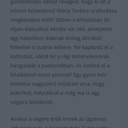
gondolkodás nélkül rávágod, hogy ki ült a
trónon közvetlenül Mária Terézia uralkodása
megkezdése előtt? Ebben a kihívásban tíz
olyan klasszikus kérdés vár rád, amelyeket
egy hatodikos diáknak elvileg álmából
felkeltve is tudnia kellene. Ne kapkodd el a
kattintást, idézd fel a régi történelemórák
hangulatát a padsorokban, és indítsd el a
feladatsort most azonnal! Egy gyors kvíz
kitöltése nagyszerű módszer arra, hogy
kiderítsd, helytállnál-e még ma is egy
szigorú felelésnél.
Amikor a végére értél ennek az izgalmas