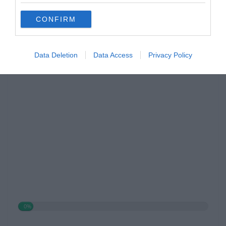
CONFIRM
Data Deletion
Data Access
Privacy Policy
Hirdetés
0%