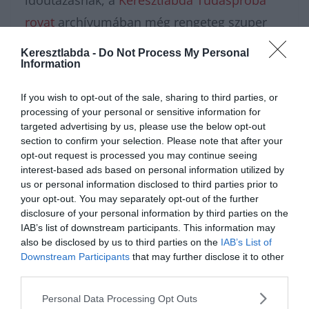
időutazásnak, a
Keresztlabda Tudáspróba
rovat
archívumában még rengeteg szuper
kvíz vár rád. Ne tartsd magadban az elért
Keresztlabda -
Do Not Process My Personal
Information
eredményt, csatlakozz a
Kvízkuckó Facebook
csoport
közösségéhez, és vitasd meg a
If you wish to opt-out of the sale, sharing to third parties, or
legnehezebb évszámokat a többiekkel! Az
processing of your personal or sensitive information for
targeted advertising by us, please use the below opt-out
intenzív agytorna után pedig a
Keresztlabda
section to confirm your selection. Please note that after your
YouTube csatorna
szórakoztató videóival
opt-out request is processed you may continue seeing
interest-based ads based on personal information utilized by
könnyedén kikapcsolódhatsz a nap
us or personal information disclosed to third parties prior to
hátralévő részében.
your opt-out. You may separately opt-out of the further
disclosure of your personal information by third parties on the
IAB’s list of downstream participants. This information may
also be disclosed by us to third parties on the
IAB’s List of
Downstream Participants
that may further disclose it to other
third parties.
Personal Data Processing Opt Outs