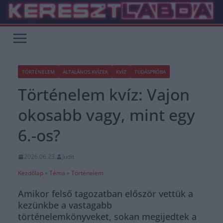
Skip
to
content
TÖRTÉNELEM
ÁLTALÁNOS KVÍZEK
KVÍZ
TUDÁSPRÓBA
Történelem kvíz: Vajon
okosabb vagy, mint egy
6.-os?
2026.06.23.
Judit
Kezdőlap
»
Téma
»
Történelem
Amikor felső tagozatban először vettük a
kezünkbe a vastagabb
történelemkönyveket, sokan megijedtek a