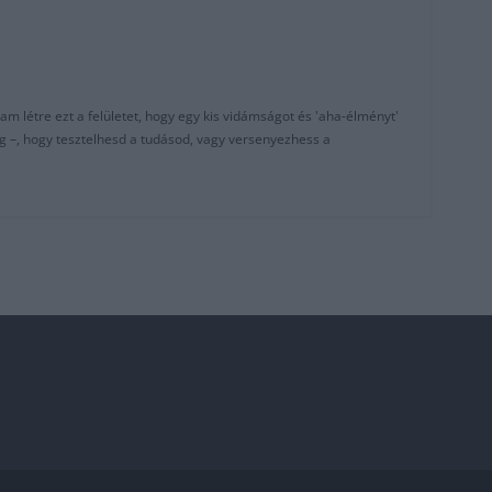
am létre ezt a felületet, hogy egy kis vidámságot és 'aha-élményt'
g –, hogy tesztelhesd a tudásod, vagy versenyezhess a