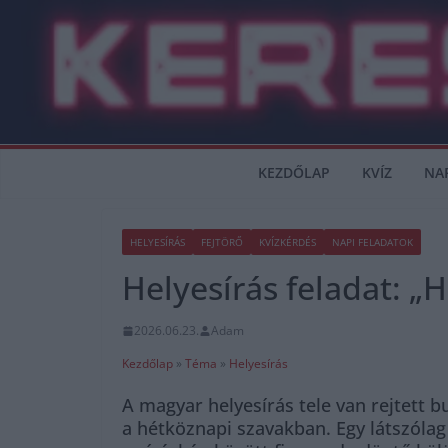
Skip
to
content
KEZDŐLAP
KVÍZ
NA
HELYESÍRÁS
FEJTÖRŐ
KVÍZKÉRDÉS
NAPI FELADATOK
Helyesírás feladat: „
2026.06.23.
Adam
Kezdőlap
»
Téma
»
Helyesírás
A magyar helyesírás tele van rejtett b
a hétköznapi szavakban. Egy látszólag