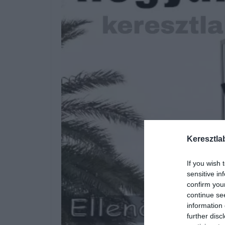
Keresztla
If you wish 
sensitive in
confirm you
continue se
information 
further disc