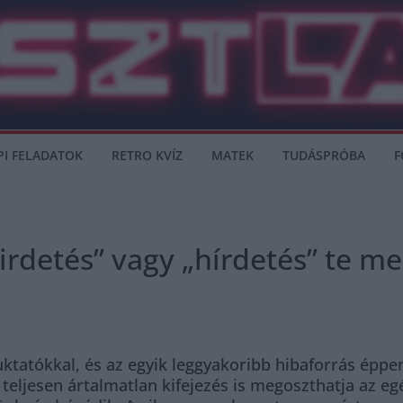
PI FELADATOK
RETRO KVÍZ
MATEK
TUDÁSPRÓBA
F
Hirdetés” vagy „hírdetés” te me
uktatókkal, és az egyik leggyakoribb hibaforrás éppen
 teljesen ártalmatlan kifejezés is megoszthatja az e