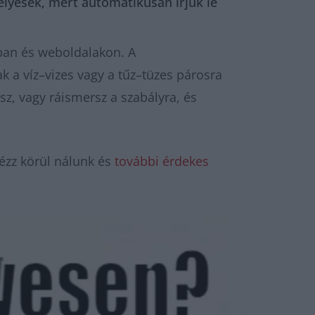
élyesek, mert automatikusan írjuk le
kban és weboldalakon. A
 a víz–vizes vagy a tűz–tüzes párosra
sz, vagy ráismersz a szabályra, és
ézz körül nálunk és
további érdekes