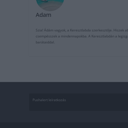
Adam
Szia! Ádám vagyok, a Keresztlabda szerkesztője. Hiszek abb
csempésszek a mindennapokba. A Keresztlabdán a legizgalm
barátaiddal.
Pushalert leíratkozás