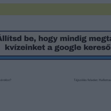
kérdést?
Tájszólás feladat: Hallott