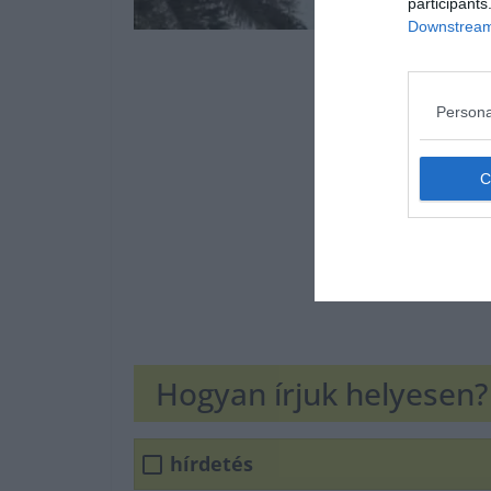
participants
Downstream 
Persona
Hogyan írjuk helyesen?
hírdetés