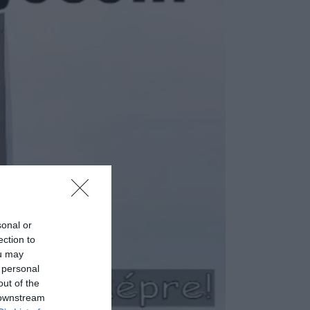
sonal or
ection to
ou may
 personal
out of the
 downstream