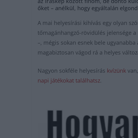
az íráskép között finom, de döntő kül
őket – anélkül, hogy egyáltalán elgon
A mai helyesírási kihívás egy olyan sz
tőmagánhangzó-rövidülés jelensége a m
–, mégis sokan esnek bele ugyanabba a 
magabiztosan vágod rá a helyes változ
Nagyon sokféle helyesírás
kvízünk
van,
napi játékokat találhatsz
.