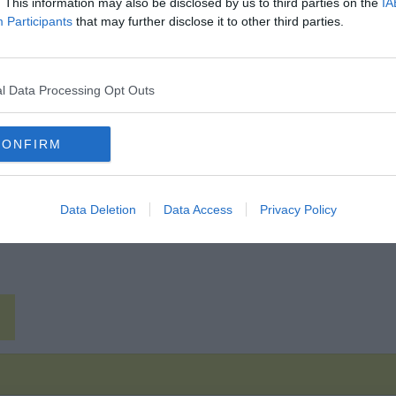
. This information may also be disclosed by us to third parties on the
IA
Participants
that may further disclose it to other third parties.
Hirdetés
l Data Processing Opt Outs
CONFIRM
Data Deletion
Data Access
Privacy Policy