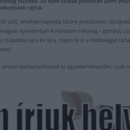
önbség húzódik. Az ilyen szavak pontosan azért vesz
dolkodnánk rajtuk.
óról szól, amelyet naponta látunk plakátokon, újságo
agyar nyelvtanban korántsem ritkaság – gondolj csak
csapdába újra és újra. Vajon te is a többséggel tarta
atot?
 amivel karbantarthatod az agytekervényeidet, csak n