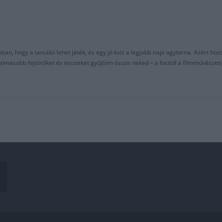
an, hogy a tanulás lehet játék, és egy jó kvíz a legjobb napi agytorna. Azért hozt
asabb fejtörőket és teszteket gyűjtöm össze neked – a focitól a filmművészeti