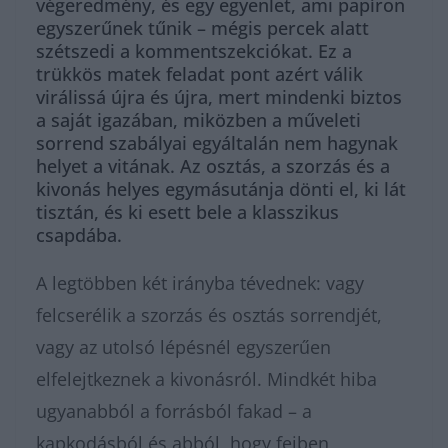
végeredmény, és egy egyenlet, ami papíron
egyszerűnek tűnik – mégis percek alatt
szétszedi a kommentszekciókat. Ez a
trükkös matek feladat pont azért válik
virálissá újra és újra, mert mindenki biztos
a saját igazában, miközben a műveleti
sorrend szabályai egyáltalán nem hagynak
helyet a vitának. Az osztás, a szorzás és a
kivonás helyes egymásutánja dönti el, ki lát
tisztán, és ki esett bele a klasszikus
csapdába.
A legtöbben két irányba tévednek: vagy
felcserélik a szorzás és osztás sorrendjét,
vagy az utolsó lépésnél egyszerűen
elfelejtkeznek a kivonásról. Mindkét hiba
ugyanabból a forrásból fakad – a
kapkodásból és abból, hogy fejben