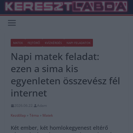
Skip
to
content
MATEK
FEJTÖRŐ
KVÍZKÉRDÉS
NAPI FELADATOK
Napi matek feladat:
ezen a sima kis
egyenleten összevész fél
internet
2026.06.22.
Adam
Kezdőlap
»
Téma
»
Matek
Két ember, két homlokegyenest eltérő