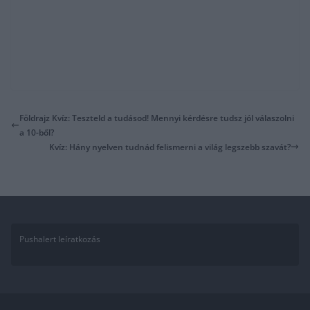
Földrajz Kvíz: Teszteld a tudásod! Mennyi kérdésre tudsz jól válaszolni
a 10-ből?
Kvíz: Hány nyelven tudnád felismerni a világ legszebb szavát?
Pushalert leíratkozás