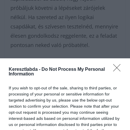
próbáljuk követni a lépéseket zárójelek
nélkül. Ha szereted az ilyen logikai
csapdákat, és szívesen tesztelnéd, mennyire
élesen gondolkodsz reggelente, ez a feladat
pontosan neked való próbatétel.
Nagyon sok fajta
kvízünk
, vagy épp matek
Keresztlabda -
Do Not Process My Personal
feladatunk
van, amivel karbantarthatod az
Information
agytekervényeidet, csak nézz körül nálunk és
If you wish to opt-out of the sale, sharing to third parties, or
további
érdekes napi feladatok
at találhatsz!
processing of your personal or sensitive information for
targeted advertising by us, please use the below opt-out
section to confirm your selection. Please note that after your
opt-out request is processed you may continue seeing
interest-based ads based on personal information utilized by
us or personal information disclosed to third parties prior to