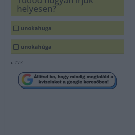
Tudod hogyan írjuk
helyesen?
unokahuga
unokahúga
GYIK