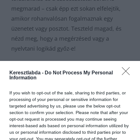
megmarad – csak épp ezt sokan elfelejtik,
amikor rohanvalósan fogalmaznak egy
üzenetet vagy posztot. Teszteld magad, és
nézd meg, hogy a megérzésed vagy a
nyelvtani logikád győz-e!
Nagyon sokféle helyesírás
kvízünk
van,
Keresztlabda -
Do Not Process My Personal
amivel karbantarthatod az
Information
agytekervényeidet, csak nézz körül nálunk
If you wish to opt-out of the sale, sharing to third parties, or
és
további érdekes napi játékokat találhatsz
.
processing of your personal or sensitive information for
targeted advertising by us, please use the below opt-out
section to confirm your selection. Please note that after your
opt-out request is processed you may continue seeing
interest-based ads based on personal information utilized by
us or personal information disclosed to third parties prior to
your opt-out. You may separately opt-out of the further