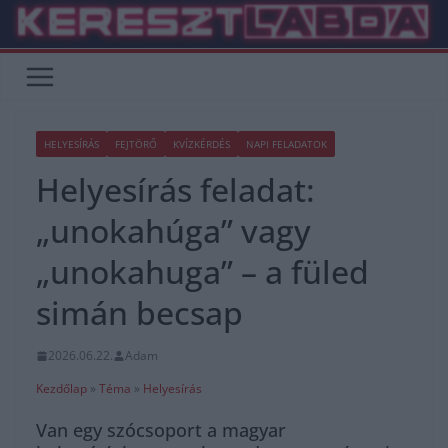
Skip
to
content
HELYESÍRÁS
FEJTÖRŐ
KVÍZKÉRDÉS
NAPI FELADATOK
Helyesírás feladat:
„unokahúga” vagy
„unokahuga” – a füled
simán becsap
2026.06.22.
Adam
Kezdőlap
»
Téma
»
Helyesírás
Van egy szócsoport a magyar