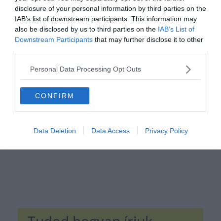
disclosure of your personal information by third parties on the
IAB’s list of downstream participants. This information may
also be disclosed by us to third parties on the
IAB’s List of
Downstream Participants
that may further disclose it to other
third parties.
Hirdetés
Personal Data Processing Opt Outs
CONFIRM
Data Deletion
Data Access
Privacy Policy