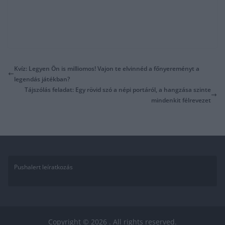
Kvíz: Legyen Ön is milliomos! Vajon te elvinnéd a főnyereményt a
legendás játékban?
Tájszólás feladat: Egy rövid szó a népi portáról, a hangzása szinte
mindenkit félrevezet
Pushalert leíratkozás
Copyright © 2026
. All rights reserved.