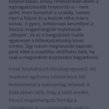
helyesírásban, amely rendszeresen átveri a
legmagabiztosabb helyesíróit is – nem
azért, mert bonyolult a szabály, hanem
mert a fülünk és a kezünk néha másra
szavaz. A gyors, hétköznapi beszédben a
hosszú magánhangzók hajlamosak
„elkopni”, és ez a hangzásbeli csalás
egyenesen a billentyűzetünkig követ
minket. Egy rokoni megnevezés kapcsán
pont ebbe a csapdába sétálhatsz bele, ha
csak a megszokott kiejtésedre hagyatkozol.
A mai feladványunk látszólag egyszerű: két
majdnem egyforma szóalak közül kell
kiválasztanod a nyelvtanilag helyeset. A
trükk abban rejlik, hogy a szótő eredeti,
hosszú magánhangzós formája a
toldalékolás és a szóösszetétel során is