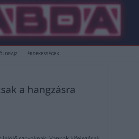
ÖLDRAJZ
ÉRDEKESSÉGEK
 csak a hangzásra
 jelölő szavaknak. Vannak kifejezések,