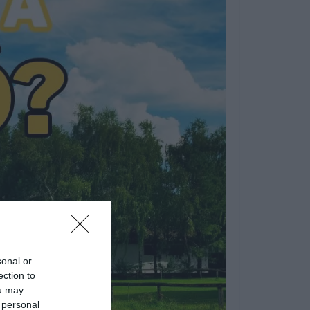
sonal or
ection to
ou may
 personal