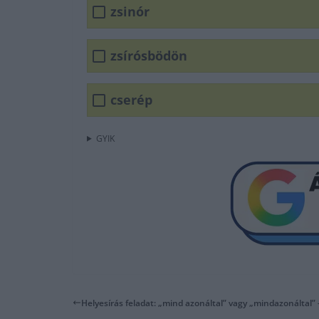
zsinór
zsírósbödön
cserép
GYIK
Helyesírás feladat: „mind azonáltal” vagy „mindazonáltal” 