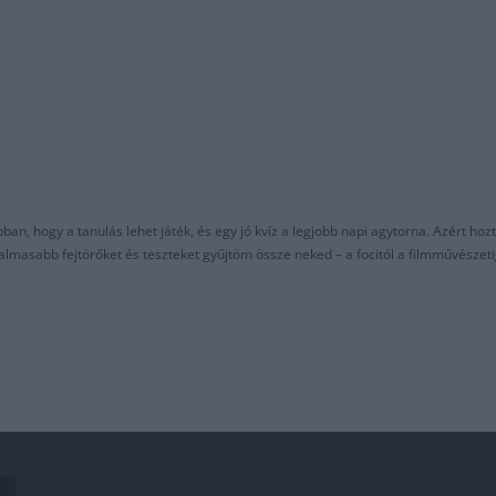
an, hogy a tanulás lehet játék, és egy jó kvíz a legjobb napi agytorna. Azért hozt
asabb fejtörőket és teszteket gyűjtöm össze neked – a focitól a filmművészeti