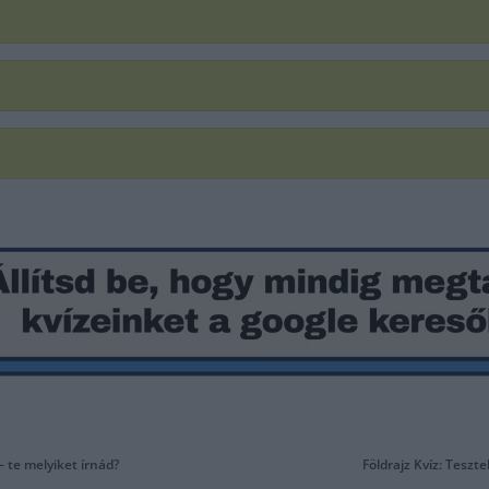
– te melyiket írnád?
Földrajz Kvíz: Teszt