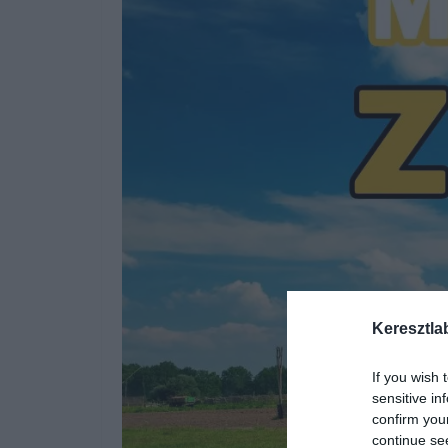
Keresztla
If you wish 
sensitive in
confirm you
continue se