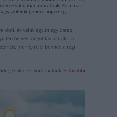
 amerre valójában mutatnak. Ez a mai
t nagyszüleink generációja még
elvből, és velük együtt egy darab
yetlen helyes megoldás létezik – a
ztelnéd, mennyire él benned a régi
idet, csak nézz körül nálunk és
további