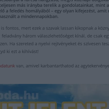
eljesen más irányba terelik a gondolatainkat, mint
z elő a feledés homályából – egy olyan kifejezést, ami
használt a mindennapokban.
 is fontos, mert ezek a szavak lassan kikopnak a közny
 feladvány három válaszlehetőséget kínál, de csak eg
en. Ha szereted a nyelvi rejtvényeket és szívesen tes
d ki ezt a kihívást!
adatunk
van, amivel karbantarthatod az agytekervénye