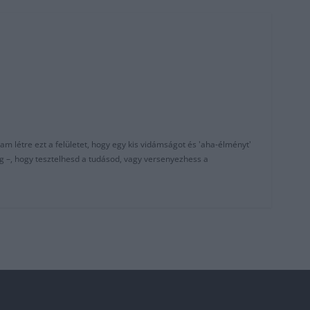
am létre ezt a felületet, hogy egy kis vidámságot és 'aha-élményt'
g –, hogy tesztelhesd a tudásod, vagy versenyezhess a