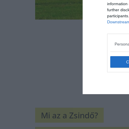
information 
further disc
participants
Downstream 
Persona
Mi az a Zsindő?