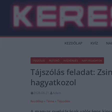
Skip
to
content
KEZDŐLAP
KVÍZ
NA
TÁJSZÓLÁS
FEJTÖRŐ
KVÍZKÉRDÉS
NAPI FELADATOK
Tájszólás feladat: Zs
hagyatkozol
2026.06.21.
Adam
Kezdőlap
»
Téma
»
Tájszólás
A magyar nyelvjárások valóságos kincs