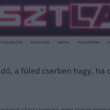
PI FELADATOK
RETRO KVÍZ
MATEK
TUDÁSPRÓBA
F
indő, a füled cserben hagy, ha
esbányái a furcsa hangzású, mégis köznapi dolgokat