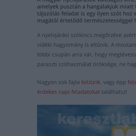
amelyek pusztán a hangalakjuk miatt t
tájszólás feladat is egy ilyen szót ho
magától értetődő természetességgel 
A nyelvjárási szókincs megőrzése azért
vidéki hagyomány is eltűnik. A mostani
többi csupán arra vár, hogy megtévessz
paraszti szóhasználat öröksége, ne hagy
Nagyon sok fajta
kvízünk
, vagy épp
fel
érdekes napi feladatokat
találhatsz!