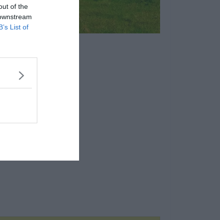
out of the
 downstream
B’s List of