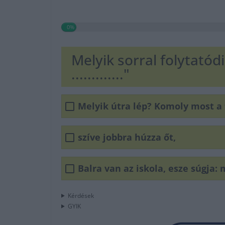
0%
Melyik sorral folytatódi
............."
Melyik útra lép? Komoly most a 
szíve jobbra húzza őt,
Balra van az iskola, esze súgja:
Kérdések
GYIK