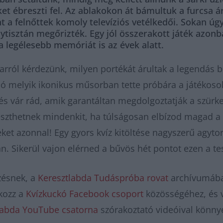
t ébreszti fel. Az ablakokon át bámultuk a furcsa á
 a felnőttek komoly televíziós vetélkedői. Sokan úgy
tisztán megőrizték. Egy jól összerakott játék azonba
 legélesebb memóriát is az évek alatt.
arról kérdezünk, milyen portékát árultak a legendás b
ló melyik ikonikus műsorban tette próbára a játékoso
dés vár rád, amik garantáltan megdolgoztatják a szür
zthetnek mindenkit, ha túlságosan elbízod magad a t
ket azonnal! Egy gyors kvíz kitöltése nagyszerű agyt
. Sikerül vajon elérned a bűvös hét pontot ezen a te
zésnek, a
Keresztlabda Tudáspróba rovat
archívumába
kozz a
Kvízkuckó Facebook csoport
közösségéhez, és 
labda YouTube csatorna
szórakoztató videóival könny