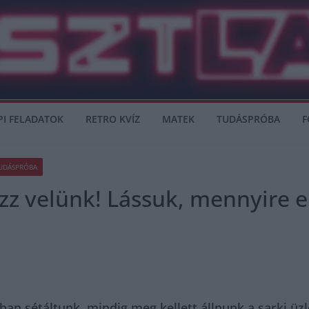
PI FELADATOK
RETRO KVÍZ
MATEK
TUDÁSPRÓBA
F
UDÁSPRÓBA
ázz velünk! Lássuk, mennyire e
 sétáltunk, mindig meg kellett állnunk a sarki üzle