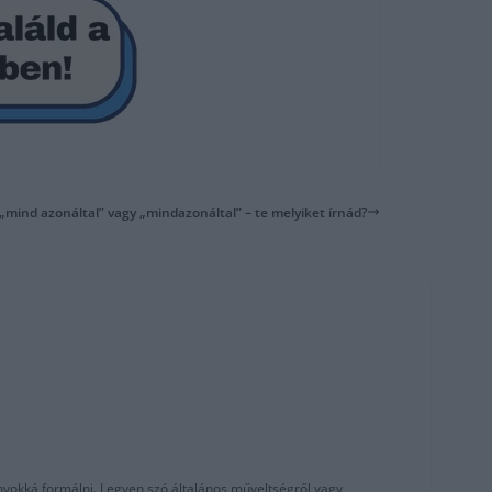
 „mind azonáltal” vagy „mindazonáltal” – te melyiket írnád?
nyokká formálni. Legyen szó általános műveltségről vagy