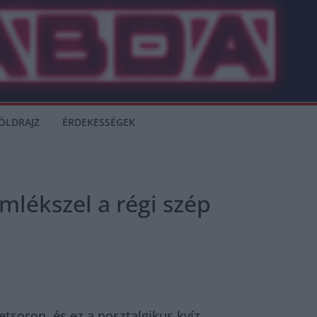
ÖLDRAJZ
ÉRDEKESSÉGEK
mlékszel a régi szép
tsoron, és ez a nosztalgikus kvíz