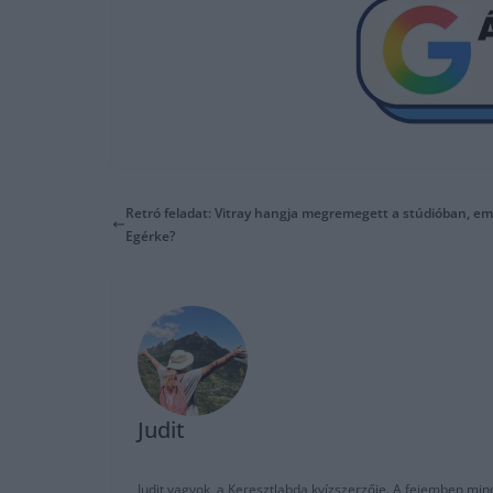
Retró feladat: Vitray hangja megremegett a stúdióban, e
Egérke?
Judit
Judit vagyok, a Keresztlabda kvízszerzője. A fejemben mi