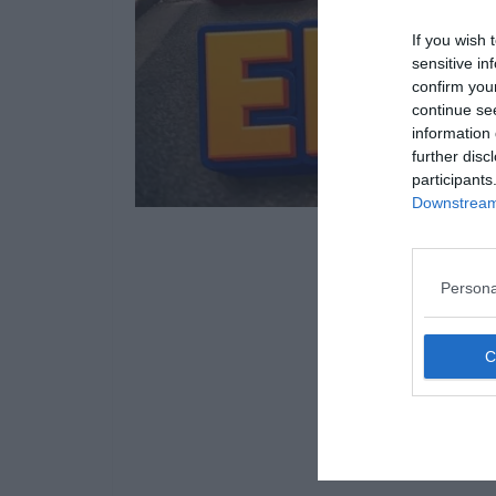
If you wish 
sensitive in
confirm you
continue se
information 
further disc
participants
Downstream 
Persona