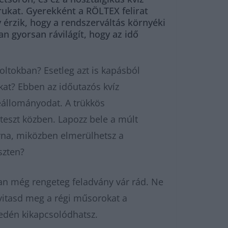
rukat. Gyerekként a RÖLTEX felirat
 érzik, hogy a rendszerváltás környéki
n gyorsan rávilágít, hogy az idő
oltokban? Esetleg azt is kapásból
kat? Ebben az időutazós kvíz
keállományodat. A trükkös
eszt közben. Lapozz bele a múlt
orna, miközben elmerülhetsz a
szten?
n még rengeteg feladvány vár rád. Ne
vitasd meg a régi műsorokat a
edén kikapcsolódhatsz.