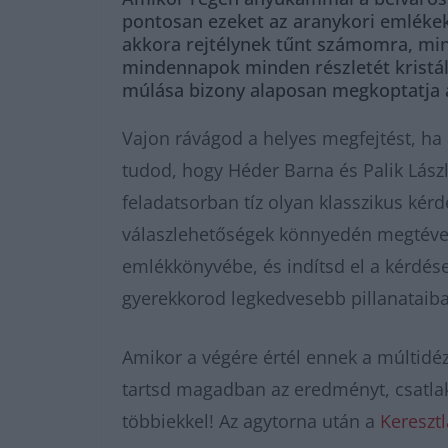
pontosan ezeket az aranykori emlékeke
akkora rejtélynek tűnt számomra, mint
mindennapok minden részletét kristály
múlása bizony alaposan megkoptatja a
Vajon rávágod a helyes megfejtést, ha 
tudod, hogy Héder Barna és Palik Lász
feladatsorban tíz olyan klasszikus kér
válaszlehetőségek könnyedén megtéves
emlékkönyvébe, és indítsd el a kérdése
gyerekkorod legkedvesebb pillanataiban
Amikor a végére értél ennek a múltidé
tartsd magadban az eredményt, csatla
többiekkel! Az agytorna után a
Kereszt