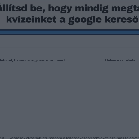
mlékszel, hányszor egymás után nyert
Helyesírás feladat:
ndig új kérdések cikáznak, és imádom a legérdekesebb tényeket izgalmas feladvá