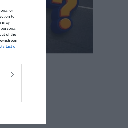
sonal or
ection to
ou may
 personal
out of the
 downstream
B’s List of