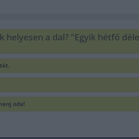
k helyesen a dal? "Egyik hétfő délelő
tét.
 menj oda!