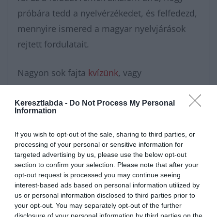
próbára tedd a nyelvérzékedet, és felfedezd,
mennyire ismered a magyar nyelvjárások
rejtett fordulatait.
Nagyon sok fajta
kvízünk
, vagy
épp
feladatunk
van, amivel karbantarthatod
az agytekervényeidet, csak nézz körül nálunk
Keresztlabda -
Do Not Process My Personal
Information
és
további érdekes napi
feladatokat
találhatsz!
If you wish to opt-out of the sale, sharing to third parties, or
processing of your personal or sensitive information for
targeted advertising by us, please use the below opt-out
section to confirm your selection. Please note that after your
opt-out request is processed you may continue seeing
interest-based ads based on personal information utilized by
us or personal information disclosed to third parties prior to
your opt-out. You may separately opt-out of the further
disclosure of your personal information by third parties on the