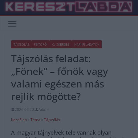
Skip
to
content
TÁJSZÓLÁS
FEJTÖRŐ
KVÍZKÉRDÉS
NAPI FELADATOK
Tájszólás feladat:
„Fönek” – főnök vagy
valami egészen más
rejlik mögötte?
2026.06.20.
Adam
Kezdőlap
»
Téma
»
Tájszólás
A magyar tájnyelvek tele vannak olyan