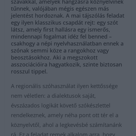
szavakkal, amelyek hangzásra köznyelvinek
tűnnek, valójában mégis egészen más
jelentést hordoznak. A mai tájszólás feladat
egy ilyen klasszikus csapdát rejt: egy szót
látsz, amely first hallásra egy ismerős,
mindennapi fogalmat idéz fel benned –
csakhogy a népi nyelvhasználatban ennek a
szónak semmi köze a rangokhoz vagy
beosztásokhoz. Aki a megszokott
asszociációira hagyatkozik, szinte biztosan
rosszul tippel.
A regionális szóhasználat ilyen kettőssége
nem véletlen: a dialektusok saját,
évszázados logikát követő szókészlettel
rendelkeznek, amely néha pont ott tér el a
köznyelvtől, ahol a legkevésbé számítanánk
rá. Ez a feladat remek alkalom arra, hogy