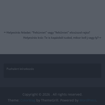
Helyesírás feladat: “Feltüntet” vagy “feltűntet” elcsúszol rajta?
Helyesírás kvíz: Te is kapásból tudod, mikor kell j vagy ly?
Pushalert leíratkozás
Copyright © 2026
. All rights reserved.
Theme:
ColorMag
by ThemeGrill. Powered by
WordPress
.