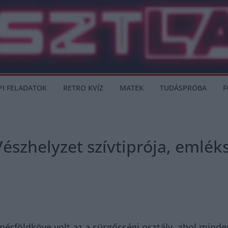
PI FELADATOK
RETRO KVÍZ
MATEK
TUDÁSPRÓBA
F
Vészhelyzet szívtiprója, emléksz
 mérföldköve volt az a sürgősségi osztály, ahol min