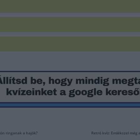
lyón ringanak a hajók?
Retró kvíz: Emlékszel még 