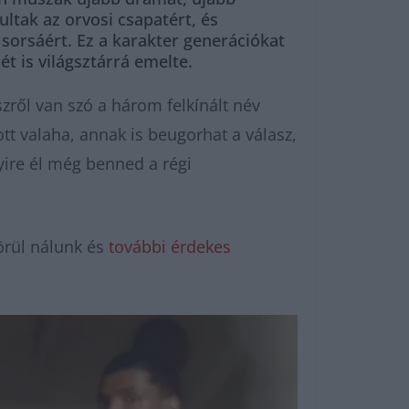
ltak az orvosi csapatért, és
sorsáért. Ez a karakter generációkat
ét is világsztárrá emelte.
szről van szó a három felkínált név
tt valaha, annak is beugorhat a válasz,
yire él még benned a régi
örül nálunk és
további érdekes