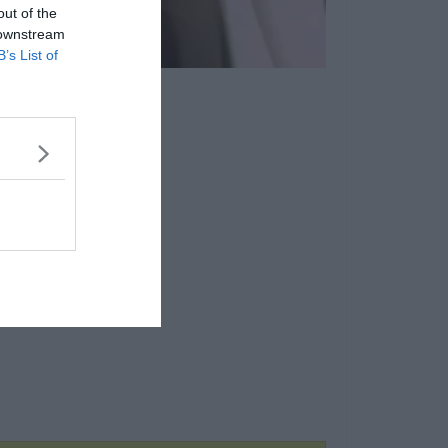
out of the
 downstream
B’s List of