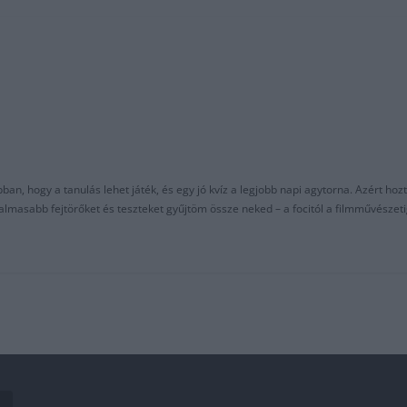
an, hogy a tanulás lehet játék, és egy jó kvíz a legjobb napi agytorna. Azért hozt
asabb fejtörőket és teszteket gyűjtöm össze neked – a focitól a filmművészeti