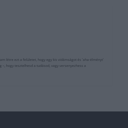
am létre ezt a felületet, hogy egy kis vidámságot és 'aha-élményt'
g –, hogy tesztelhesd a tudásod, vagy versenyezhess a