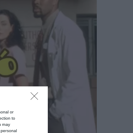
sonal or
ection to
ou may
 personal