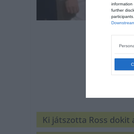
information 
further disc
participants
Downstream 
Persona
Ki játszotta Ross dokit