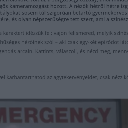
rgős kameramozgást hozott. A nézők hétről hétre izgu
abályokat sosem túl szigorúan betartó gyermekorvos 
ére, és olyan népszerűségre tett szert, ami a színész
karaktert idézzük fel: vajon felismered, melyik színé
hűséges nézőinek szól – aki csak egy-két epizódot láto
egendás arcain. Kattints, válaszolj, és nézd meg, menn
el karbantarthatod az agytekervényeidet, csak nézz k