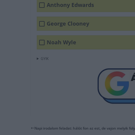
Anthony Edwards
George Clooney
Noah Wyle
GYIK
Napi irodalom feladat: hálót fon az est, de vajon melyik fo