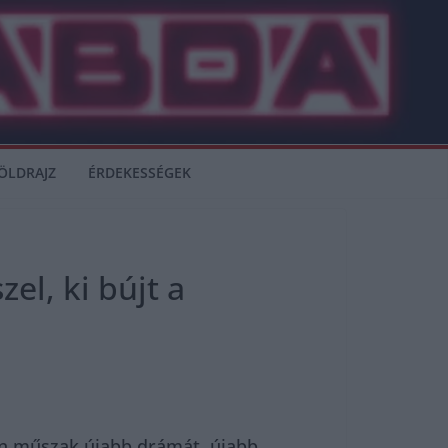
ÖLDRAJZ
ÉRDEKESSÉGEK
el, ki bújt a
den műszak újabb drámát, újabb