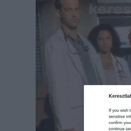
Keresztla
If you wish 
sensitive in
confirm you
continue se