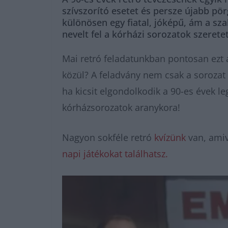
szívszorító esetet és persze újabb pö
különösen egy fiatal, jóképű, ám a sz
nevelt fel a kórházi sorozatok szeretet
Mai retró feladatunkban pontosan ezt a 
közül? A feladvány nem csak a sorozat 
ha kicsit elgondolkodik a 90-es évek l
kórházsorozatok aranykora!
Nagyon sokféle retró
kvízünk
van, amiv
napi játékokat találhatsz.