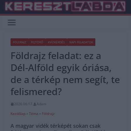
Skip
to
content
FÖLDRAJZ
FEJTÖRŐ
KVÍZKÉRDÉS
NAPI FELADATOK
Földrajz feladat: ez a
Dél-Alföld egyik óriása,
de a térkép nem segít, te
felismered?
2026.06.17.
Adam
Kezdőlap
»
Téma
»
Földrajz
A magyar vidék térképét sokan csak