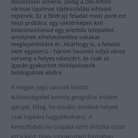
felületesen ismerik, pedig a Dél-Alföld
városai izgalmas tájékozódási kihívást
rejtenek. Ez a földrajz feladat most pont ezt
teszi próbára: egy vaktérképen kell
beazonosítanod egy jelentős települést,
amelynek elhelyezkedése sokakat
meglepetésként ér. Akárhogy is, a feladat
nem egyszerű – három hasonló súlyú város
verseng a helyes válaszért, és csak az
igazán gyakorlott térképolvasók
boldogulnak elsőre.
A megyei jogú városok közötti
különbségtétel komoly geográfiai érzéket
igényel, főleg, ha vizuális emlékek helyett
csak logikára hagyatkozhatsz. A
keresztlabda.hu csapata azért állította össze
ezt a kvízt, hogy szórakoztató formában