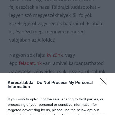
fejlesszétek a hazai földrajzi tudásotokat –
legyen szó megyeszékhelyekről, folyók
közelségéről vagy régiók határairól. Próbáld
ki, és nézd meg, mennyire ismered
valójában az Alföldet!
Nagyon sok fajta
kvízünk
, vagy
épp
feladatunk
van, amivel karbantarthatod
az agytekervényeidet, csak nézz körül nálunk
és további
érdekes napi
Keresztlabda -
Do Not Process My Personal
Information
feladatok
at találhatsz!
If you wish to opt-out of the sale, sharing to third parties, or
processing of your personal or sensitive information for
targeted advertising by us, please use the below opt-out