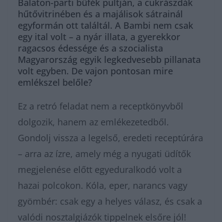
Balaton-parti büfék pultján, a cukrászdák
hűtővitrinében és a majálisok sátrainál
egyformán ott találtál. A Bambi nem csak
egy ital volt – a nyár illata, a gyerekkor
ragacsos édessége és a szocialista
Magyarország egyik legkedvesebb pillanata
volt egyben. De vajon pontosan mire
emlékszel belőle?
Ez a retró feladat nem a receptkönyvből
dolgozik, hanem az emlékezetedből.
Gondolj vissza a legelső, eredeti receptúrára
– arra az ízre, amely még a nyugati üdítők
megjelenése előtt egyeduralkodó volt a
hazai polcokon. Kóla, eper, narancs vagy
gyömbér: csak egy a helyes válasz, és csak a
valódi nosztalgiázók tippelnek elsőre jól!