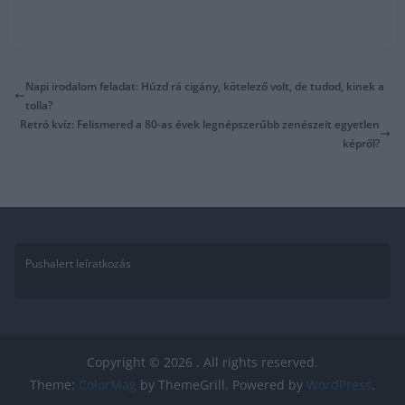
Napi irodalom feladat: Húzd rá cigány, kötelező volt, de tudod, kinek a
tolla?
Retró kvíz: Felismered a 80-as évek legnépszerűbb zenészeit egyetlen
képről?
Pushalert leíratkozás
Copyright © 2026
. All rights reserved.
Theme:
ColorMag
by ThemeGrill. Powered by
WordPress
.