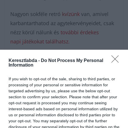
Nagyon sokféle retró
kvízünk
van, amivel
karbantarthatod az agytekervényeidet, csak
nézz körül nálunk és
további érdekes
napi játékokat találhatsz.
Keresztlabda -
Do Not Process My Personal
Information
If you wish to opt-out of the sale, sharing to third parties, or
processing of your personal or sensitive information for
targeted advertising by us, please use the below opt-out
section to confirm your selection. Please note that after your
opt-out request is processed you may continue seeing
interest-based ads based on personal information utilized by
us or personal information disclosed to third parties prior to
Hirdetés
your opt-out. You may separately opt-out of the further
disclosure of your personal information by third parties on the