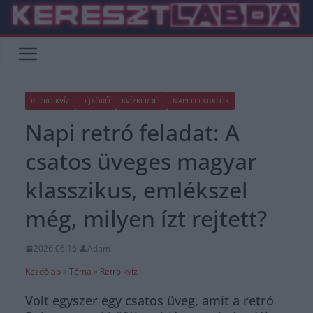
Skip
to
content
RETRO KVÍZ
FEJTÖRŐ
KVÍZKÉRDÉS
NAPI FELADATOK
Napi retró feladat: A
csatos üveges magyar
klasszikus, emlékszel
még, milyen ízt rejtett?
2026.06.16.
Adam
Kezdőlap
»
Téma
»
Retro kvíz
Volt egyszer egy csatos üveg, amit a retró