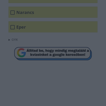
Narancs
Eper
GYIK