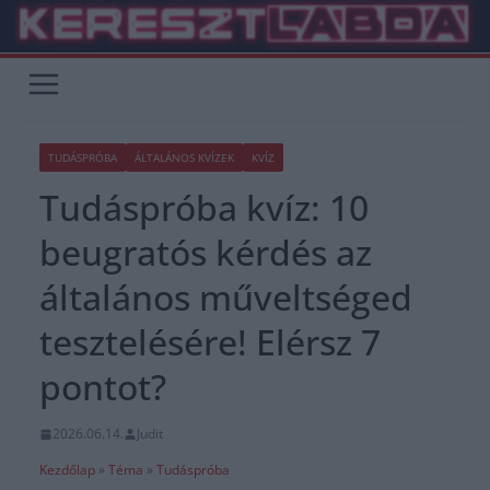
Skip
to
content
TUDÁSPRÓBA
ÁLTALÁNOS KVÍZEK
KVÍZ
Tudáspróba kvíz: 10
beugratós kérdés az
általános műveltséged
tesztelésére! Elérsz 7
pontot?
2026.06.14.
Judit
Kezdőlap
»
Téma
»
Tudáspróba