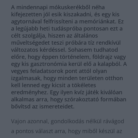
A mindennapi mókuskerékből néha
kifejezetten jól esik kiszakadni, és egy kis
agytornával felfrissíteni a memóriánkat. Ez
a legújabb heti tudáspróba pontosan ezt a
célt szolgálja, hiszen az általános
műveltségedet teszi próbára tíz rendkívül
változatos kérdéssel. Sohasem tudhatod
előre, hogy éppen történelem, földrajz vagy
egy kis gasztronómia kerül elő a kalapból. A
vegyes feladatsorok pont attól olyan
izgalmasak, hogy minden területen otthon
kell lenned egy kicsit a tökéletes
eredményhez. Egy ilyen kvíz játék kiválóan
alkalmas arra, hogy szórakoztató formában
bővítsd az ismereteidet.
Vajon azonnal, gondolkodás nélkül rávágod
a pontos választ arra, hogy miből készül az