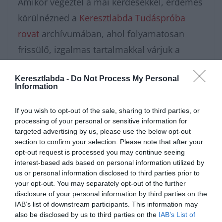
Amikor végeztél a mai kérdésekkel, érdemes
körülnézned a
Keresztlabda Tudáspróba
rovat
archívumában, ahol folyamatosan
frissülő, izgalmas tartalmakkal várjuk a
játékosokat. Ha büszke vagy az
Keresztlabda -
Do Not Process My Personal
eredményedre, ne rejtegesd, hanem
Information
csatlakozz a
Kvízkuckó Facebook csoport
If you wish to opt-out of the sale, sharing to third parties, or
növekvő táborához, és vitasd meg a
processing of your personal or sensitive information for
legnehezebb feladatokat a többiekkel!
targeted advertising by us, please use the below opt-out
section to confirm your selection. Please note that after your
Amennyiben pedig a nagy koncentráció után
opt-out request is processed you may continue seeing
egy kis kikapcsolódásra és pihentető vizuális
interest-based ads based on personal information utilized by
us or personal information disclosed to third parties prior to
élményre vágysz, a
Keresztlabda YouTube
your opt-out. You may separately opt-out of the further
csatorna
érdekes videói garantáltan
disclosure of your personal information by third parties on the
IAB’s list of downstream participants. This information may
feltöltenek majd energiával a nap hátralévő
also be disclosed by us to third parties on the
IAB’s List of