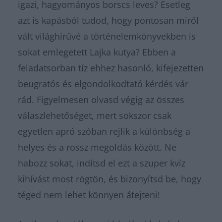
igazi, hagyományos borscs leves? Esetleg
azt is kapásból tudod, hogy pontosan miről
vált világhírűvé a történelemkönyvekben is
sokat emlegetett Lajka kutya? Ebben a
feladatsorban tíz ehhez hasonló, kifejezetten
beugratós és elgondolkodtató kérdés vár
rád. Figyelmesen olvasd végig az összes
válaszlehetőséget, mert sokszor csak
egyetlen apró szóban rejlik a különbség a
helyes és a rossz megoldás között. Ne
habozz sokat, indítsd el ezt a szuper kvíz
kihívást most rögtön, és bizonyítsd be, hogy
téged nem lehet könnyen átejteni!