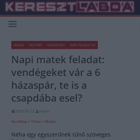
Skip
to
content
MATEK
FEJTÖRŐ
KVÍZKÉRDÉS
NAPI FELADATOK
Napi matek feladat:
vendégeket vár a 6
házaspár, te is a
csapdába esel?
2026.06.13.
Adam
Kezdőlap
»
Téma
»
Matek
Néha egy egyszerűnek tűnő szöveges