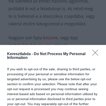
Ha szereted az ehhez hasonló agytornát,
próbáld ki ezt a feladványt is, és nézd meg,
te is beleesel-e a klasszikus csapdába, vagy
sikerül elsőre kibogoznod a megoldást.
Nagyon sok fajta
kvízünk
, vagy épp
matek
feladatunk
van, amivel
karbantarthatod az agytekervényeidet, csak
Keresztlabda -
Do Not Process My Personal
Information
nézz körül nálunk és további
érdekes napi
feladatok
at találhatsz!
If you wish to opt-out of the sale, sharing to third parties, or
processing of your personal or sensitive information for
targeted advertising by us, please use the below opt-out
section to confirm your selection. Please note that after your
opt-out request is processed you may continue seeing
interest-based ads based on personal information utilized by
us or personal information disclosed to third parties prior to
your opt-out. You may separately opt-out of the further