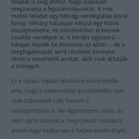
feladat is elég ahhoz, hogy alaposan
megzavarja a fejszámolásunkat. A mai
matek feladat egy hétvégi vendéglátás körül
forog: néhány házaspár készül egy közös
összejövetelre, és mindenkihez érkeznek
további vendégek is. A kérdés egyszerű –
hányan lépnek be összesen az ajtón –, de a
megfogalmazás apró részletei könnyen
tévútra vezethetik azokat, akik csak átfutják
a szöveget.
Ez a típusú logikai feladvány kiváló példa
arra, hogy a matematikai gondolkodás nem
csak számokról szól, hanem a
szövegértésről is. Aki figyelmesen olvas, és
nem ugrik azonnal a megszokott szorzásra,
annak nagy esélye van a helyes eredményre.