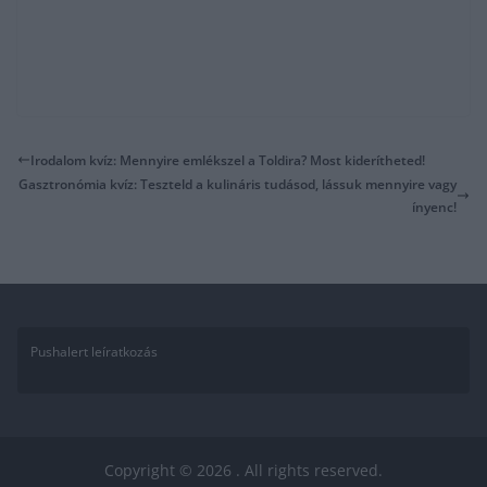
Irodalom kvíz: Mennyire emlékszel a Toldira? Most kiderítheted!
Gasztronómia kvíz: Teszteld a kulináris tudásod, lássuk mennyire vagy
ínyenc!
Pushalert leíratkozás
Copyright © 2026
. All rights reserved.