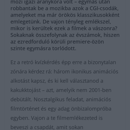
mozi igazi aranykora volt – egymás után
robbantak be a mozikba azok a CGI-csodák,
amelyeket ma már örökös klasszikusokként
emlegetünk. De vajon tényleg emlékszel,
mikor is kerültek ezek a filmek a vászonra?
Sokaknak összefolynak az évszámok, hiszen
az ezredforduló körüli premiere-özön
szinte egymásra torlódott.
Ez a retró kvízkérdés épp erre a bizonytalan
zónára kérdez rá: három ikonikus animációs
alkotást kapsz, és ki kell választanod a
kakukktojást – azt, amelyik nem 2001-ben
debütált. Nosztalgikus feladat, animációs
filmtörténet és egy adag önbizalompróba
egyben. Vajon a te filmemlékezeted is
beveszi a csapdát, amit sokan