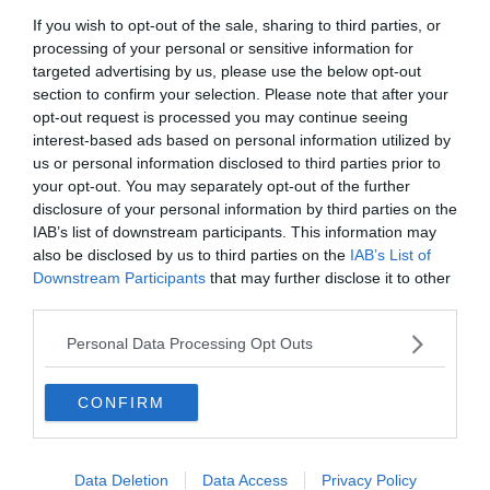
közösségébe, és mutasd meg a többieknek,
If you wish to opt-out of the sale, sharing to third parties, or
hogyan teljesítettél! A kemény fejtörők után
processing of your personal or sensitive information for
targeted advertising by us, please use the below opt-out
pedig a
Keresztlabda YouTube csatorna
section to confirm your selection. Please note that after your
vicces videóival könnyedén
opt-out request is processed you may continue seeing
interest-based ads based on personal information utilized by
kikapcsolódhatsz a nap hátralévő részében.
us or personal information disclosed to third parties prior to
your opt-out. You may separately opt-out of the further
disclosure of your personal information by third parties on the
IAB’s list of downstream participants. This information may
also be disclosed by us to third parties on the
IAB’s List of
Downstream Participants
that may further disclose it to other
third parties.
Personal Data Processing Opt Outs
CONFIRM
Hirdetés
Data Deletion
Data Access
Privacy Policy