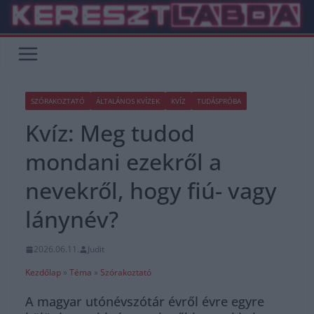
Skip
to
content
SZÓRAKOZTATÓ
ÁLTALÁNOS KVÍZEK
KVÍZ
TUDÁSPRÓBA
Kvíz: Meg tudod
mondani ezekről a
nevekről, hogy fiú- vagy
lánynév?
2026.06.11.
Judit
Kezdőlap
»
Téma
»
Szórakoztató
A magyar utónévszótár évről évre egyre