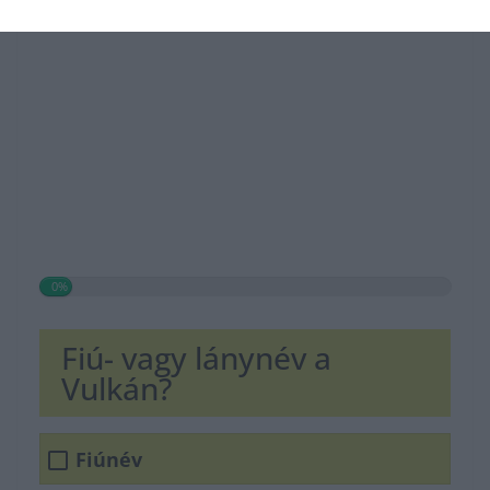
0%
Fiú- vagy lánynév a
Vulkán?
Fiúnév