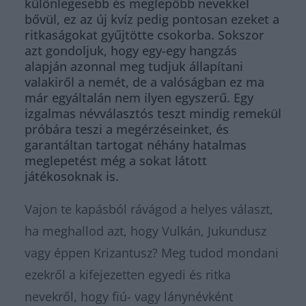
különlegesebb és meglepőbb nevekkel
bővül, ez az új kvíz pedig pontosan ezeket a
ritkaságokat gyűjtötte csokorba. Sokszor
azt gondoljuk, hogy egy-egy hangzás
alapján azonnal meg tudjuk állapítani
valakiről a nemét, de a valóságban ez ma
már egyáltalán nem ilyen egyszerű. Egy
izgalmas névválasztós teszt mindig remekül
próbára teszi a megérzéseinket, és
garantáltan tartogat néhány hatalmas
meglepetést még a sokat látott
játékosoknak is.
Vajon te kapásból rávágod a helyes választ,
ha meghallod azt, hogy Vulkán, Jukundusz
vagy éppen Krizantusz? Meg tudod mondani
ezekről a kifejezetten egyedi és ritka
nevekről, hogy fiú- vagy lánynévként