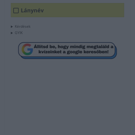
Lánynév
Kérdések
GYIK