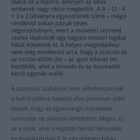
máris itt a fejtörő, amelyen az okos
emberek nagy része megbotlik. A 9 – 12 : 4
+ 3 x 2 látványra egyszerűnek tűnik – mégis
rendkívül sokan jutnak téves
végeredményre, mert a műveleti sorrend
utolsó lépésénél egy nagyon emberi logikai
hibát követnek el. A helyes megoldáshoz
nem elég emlékezni arra, hogy a szorzás és
az osztás előbb jön – az igazi kihívás ott
kezdődik, ahol a kivonás és az összeadás
kerül egymás mellé.
A számtani szabályok nem véletlenszerűek:
a balról jobbra haladás elve pontosan azért
létezik, hogy az egyenrangú műveletek
sorrendje ne okozzon félreértést. Mégis, ez
az a pont, ahol a legtöbb felnőtt félresiklik,
és magabiztosan ír le egy teljesen hibás