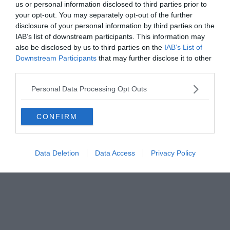
us or personal information disclosed to third parties prior to
your opt-out. You may separately opt-out of the further
disclosure of your personal information by third parties on the
IAB’s list of downstream participants. This information may
also be disclosed by us to third parties on the
IAB’s List of
Downstream Participants
that may further disclose it to other
third parties.
Hirdetés
Personal Data Processing Opt Outs
CONFIRM
Data Deletion
Data Access
Privacy Policy