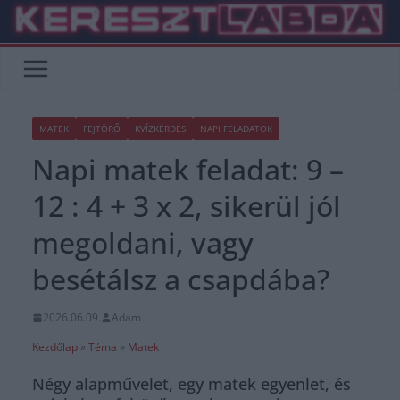
Skip
to
content
MATEK
FEJTÖRŐ
KVÍZKÉRDÉS
NAPI FELADATOK
Napi matek feladat: 9 –
12 : 4 + 3 x 2, sikerül jól
megoldani, vagy
besétálsz a csapdába?
2026.06.09.
Adam
Kezdőlap
»
Téma
»
Matek
Négy alapművelet, egy matek egyenlet, és