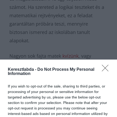
számot. Ha szereted a logikai teszteket és a
matematikai rejtvényeket, ez a feladat
garantáltan próbára teszi, mennyire
biztosan ismered az iskolában tanult
alapokat.
Nagyon sok fajta matek
kvízünk
, vagy
épp
feladatunk
van, amivel karbantarthatod
Keresztlabda -
Do Not Process My Personal
az agytekervényeidet, csak nézz körül nálunk
Information
és további
érdekes napi
If you wish to opt-out of the sale, sharing to third parties, or
feladatok
at találhatsz!
processing of your personal or sensitive information for
targeted advertising by us, please use the below opt-out
section to confirm your selection. Please note that after your
opt-out request is processed you may continue seeing
interest-based ads based on personal information utilized by