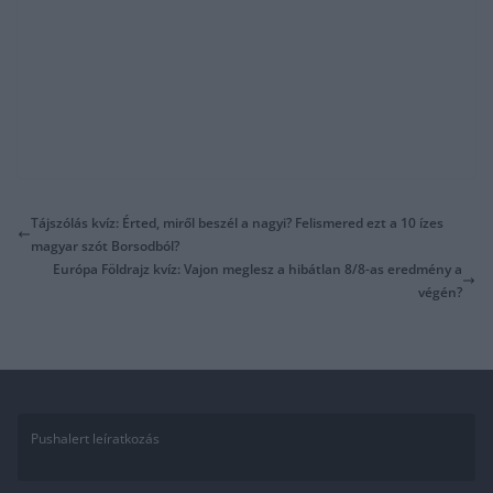
Tájszólás kvíz: Érted, miről beszél a nagyi? Felismered ezt a 10 ízes
magyar szót Borsodból?
Európa Földrajz kvíz: Vajon meglesz a hibátlan 8/8-as eredmény a
végén?
Pushalert leíratkozás