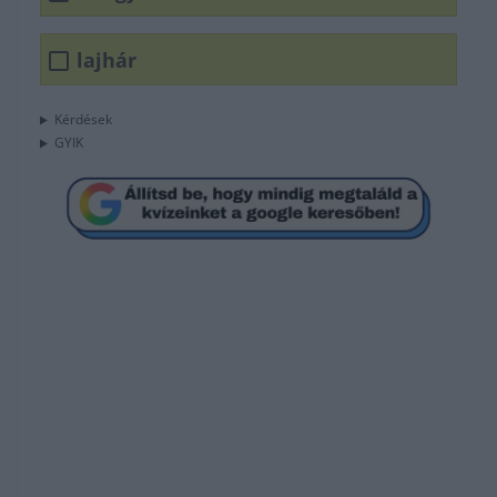
lajhár
Kérdések
GYIK