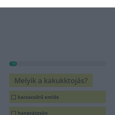
0%
Melyik a kakukktojás?
kacsacsőrű emlős
hangyászsün