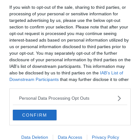
If you wish to opt-out of the sale, sharing to third parties, or
és oszd meg velünk a pontszámodat! Ha a
processing of your personal or sensitive information for
sok gondolkodás után inkább hátradőlnél, a
targeted advertising by us, please use the below opt-out
section to confirm your selection. Please note that after your
Keresztlabda YouTube csatorna
érdekes
opt-out request is processed you may continue seeing
videói tökéletesek lesznek a pihenéshez.
interest-based ads based on personal information utilized by
us or personal information disclosed to third parties prior to
your opt-out. You may separately opt-out of the further
disclosure of your personal information by third parties on the
IAB’s list of downstream participants. This information may
also be disclosed by us to third parties on the
IAB’s List of
Downstream Participants
that may further disclose it to other
third parties.
Personal Data Processing Opt Outs
CONFIRM
Hirdetés
Data Deletion
Data Access
Privacy Policy