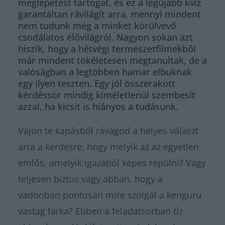
meglepetést tartogat, és ez a legújabb kvíz
garantáltan rávilágít arra, mennyi mindent
nem tudunk még a minket körülvevő
csodálatos élővilágról. Nagyon sokan azt
hiszik, hogy a hétvégi természetfilmekből
már mindent tökéletesen megtanultak, de a
valóságban a legtöbben hamar elbuknak
egy ilyen teszten. Egy jól összerakott
kérdéssor mindig kíméletlenül szembesít
azzal, ha kicsit is hiányos a tudásunk.
Vajon te kapásból rávágod a helyes választ
arra a kérdésre, hogy melyik az az egyetlen
emlős, amelyik igazából képes repülni? Vagy
teljesen biztos vagy abban, hogy a
vadonban pontosan mire szolgál a kenguru
vastag farka? Ebben a feladatsorban tíz