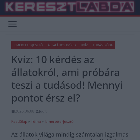
Skip
to
content
ISMERETTERJESZTŐ
ÁLTALÁNOS KVÍZEK
KVÍZ
TUDÁSPRÓBA
Kvíz: 10 kérdés az
állatokról, ami próbára
teszi a tudásod! Mennyi
pontot érsz el?
2026.06.08.
Judit
Kezdőlap
»
Téma
»
Ismeretterjesztő
Az állatok világa mindig számtalan izgalmas