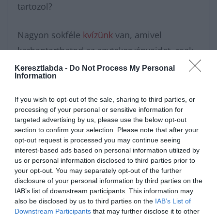
tartozol?
Nagyon sokféle
kvízünk
van, amivel
karbantarthatod az agytekervényeidet, csak
nézz körül nálunk és
további érdekes
Keresztlabda -
Do Not Process My Personal
Information
napi játékokat találhatsz
.
If you wish to opt-out of the sale, sharing to third parties, or
processing of your personal or sensitive information for
targeted advertising by us, please use the below opt-out
section to confirm your selection. Please note that after your
opt-out request is processed you may continue seeing
interest-based ads based on personal information utilized by
us or personal information disclosed to third parties prior to
your opt-out. You may separately opt-out of the further
disclosure of your personal information by third parties on the
IAB’s list of downstream participants. This information may
also be disclosed by us to third parties on the
IAB’s List of
Downstream Participants
that may further disclose it to other
Hirdetés