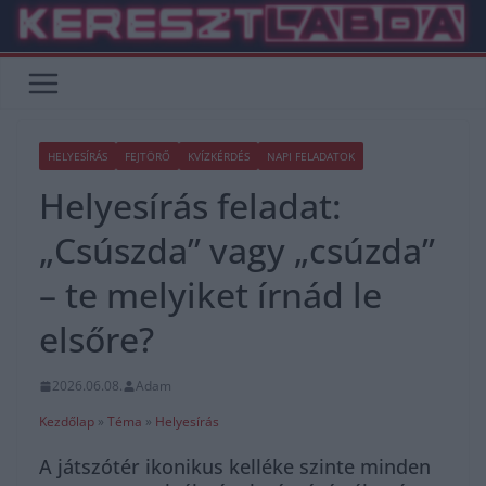
Skip
to
content
HELYESÍRÁS
FEJTÖRŐ
KVÍZKÉRDÉS
NAPI FELADATOK
Helyesírás feladat:
„Csúszda” vagy „csúzda”
– te melyiket írnád le
elsőre?
2026.06.08.
Adam
Kezdőlap
»
Téma
»
Helyesírás
A játszótér ikonikus kelléke szinte minden