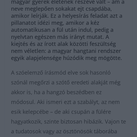
magyar gyerek életének részévé vált – ám a
neve meglepően sokakat ejt csapdába,
amikor leírják. Ez a helyesírás feladat azt a
pillanatot idézi meg, amikor a kéz
automatikusan a fül után indul, pedig a
nyelvtan egészen más irányt mutat. A
kiejtés és az írott alak közötti feszültség
nem véletlen: a magyar hangtani rendszer
egyik alapjelensége húzódik meg mögötte.
A szóelemző írásmód elve sok hasonló
szónál megőrzi a szótő eredeti alakját még
akkor is, ha a hangzó beszédben ez
módosul. Aki ismeri ezt a szabályt, az nem
esik kelepcébe – de aki csupán a fülére
hagyatkozik, szinte biztosan hibázik. Vajon te
a tudatosok vagy az ösztönösök táborába