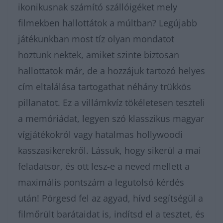
ikonikusnak számító szállóigéket mely
filmekben hallottátok a múltban? Legújabb
játékunkban most tíz olyan mondatot
hoztunk nektek, amiket szinte biztosan
hallottatok már, de a hozzájuk tartozó helyes
cím eltalálása tartogathat néhány trükkös
pillanatot. Ez a villámkvíz tökéletesen teszteli
a memóriádat, legyen szó klasszikus magyar
vígjátékokról vagy hatalmas hollywoodi
kasszasikerekről. Lássuk, hogy sikerül a mai
feladatsor, és ott lesz-e a neved mellett a
maximális pontszám a legutolsó kérdés
után! Pörgesd fel az agyad, hívd segítségül a
filmőrült barátaidat is, indítsd el a tesztet, és