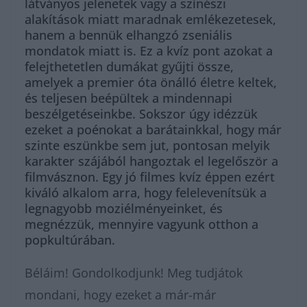
látványos jelenetek vagy a színészi
alakítások miatt maradnak emlékezetesek,
hanem a bennük elhangzó zseniális
mondatok miatt is. Ez a kvíz pont azokat a
felejthetetlen dumákat gyűjti össze,
amelyek a premier óta önálló életre keltek,
és teljesen beépültek a mindennapi
beszélgetéseinkbe. Sokszor úgy idézzük
ezeket a poénokat a barátainkkal, hogy már
szinte eszünkbe sem jut, pontosan melyik
karakter szájából hangoztak el legelőször a
filmvásznon. Egy jó filmes kvíz éppen ezért
kiváló alkalom arra, hogy felelevenítsük a
legnagyobb moziélményeinket, és
megnézzük, mennyire vagyunk otthon a
popkultúrában.
Béláim! Gondolkodjunk! Meg tudjátok
mondani, hogy ezeket a már-már