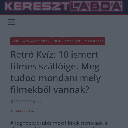
Skip
to
content
KVÍZ
ÁLTALÁNOS KVÍZEK
FILM
RETRO KVÍZ
TUDÁSPRÓBA
Retró Kvíz: 10 ismert
filmes szállóige. Meg
tudod mondani mely
filmekből vannak?
2026.06.02.
Judit
Kezdőlap
»
Kvíz
A legnépszerűbb mozifilmek nemcsak a