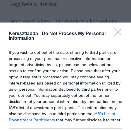
vágj bele a játékba!
Ha a mozi világa után megjött a kedved egy
egészen más témájú játékhoz is, látogass el
Keresztlabda -
Do Not Process My Personal
Information
a
Keresztlabda Tudáspróba rovat
oldalára,
ahol számtalan érdekes és új feladvány vár
If you wish to opt-out of the sale, sharing to third parties, or
rád. Amennyiben szívesen megmutatnád a
processing of your personal or sensitive information for
targeted advertising by us, please use the below opt-out
többieknek, hogyan sikerült a mai filmes
section to confirm your selection. Please note that after your
kvíz, vagy megnéznéd a többiek eredményét,
opt-out request is processed you may continue seeing
interest-based ads based on personal information utilized by
csatlakozz hozzánk a
Kvízkuckó Facebook
us or personal information disclosed to third parties prior to
csoport
felületén. Ha pedig a játék után csak
your opt-out. You may separately opt-out of the further
disclosure of your personal information by third parties on the
lazítanál egy picit, a
Keresztlabda YouTube
IAB’s list of downstream participants. This information may
also be disclosed by us to third parties on the
IAB’s List of
csatorna
szórakoztató videói garantáltan
Downstream Participants
that may further disclose it to other
kikapcsolnak.
third parties.