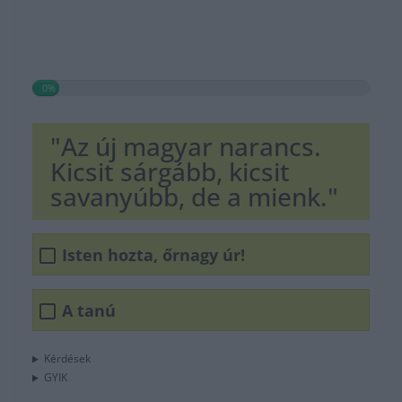
0%
"Az új magyar narancs.
Kicsit sárgább, kicsit
savanyúbb, de a mienk."
Isten hozta, őrnagy úr!
A tanú
Kérdések
GYIK