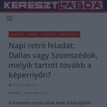
Skip
to
content
RETRO KVÍZ
FEJTÖRŐ
KVÍZKÉRDÉS
NAPI FELADATOK
Napi retró feladat:
Dallas vagy Szomszédok,
melyik tartott tovább a
képernyőn?
2026.06.02.
Adam
Kezdőlap
»
Téma
»
Retro kvíz
A hetvenes-nyolcvanas évek fordulójától