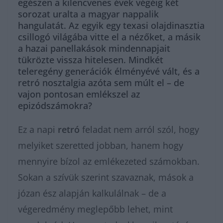
egészen a kilencvenes évek végéig két
sorozat uralta a magyar nappalik
hangulatát. Az egyik egy texasi olajdinasztia
csillogó világába vitte el a nézőket, a másik
a hazai panellakások mindennapjait
tükrözte vissza hitelesen. Mindkét
teleregény generációk élményévé vált, és a
retró nosztalgia azóta sem múlt el – de
vajon pontosan emlékszel az
epizódszámokra?
Ez a napi
retró
feladat nem arról szól, hogy
melyiket szeretted jobban, hanem hogy
mennyire bízol az emlékezeted számokban.
Sokan a szívük szerint szavaznak, mások a
józan ész alapján kalkulálnak – de a
végeredmény meglepőbb lehet, mint