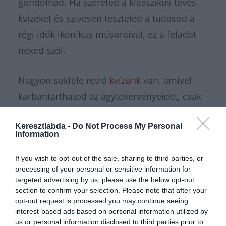
gondolnád. Ha szereted a klasszikus tévés
kvízeket és szívesen teszteled a tudásod a
régi idők ikonikus műsoraival, ez a feladat
neked szól.
Nagyon sokféle retró
kvízünk
van, amivel
karbantarthatod az agytekervényeidet, csak
nézz körül nálunk és
további érdekes
Keresztlabda -
Do Not Process My Personal
napi játékokat találhatsz.
Information
If you wish to opt-out of the sale, sharing to third parties, or
processing of your personal or sensitive information for
targeted advertising by us, please use the below opt-out
section to confirm your selection. Please note that after your
opt-out request is processed you may continue seeing
interest-based ads based on personal information utilized by
us or personal information disclosed to third parties prior to