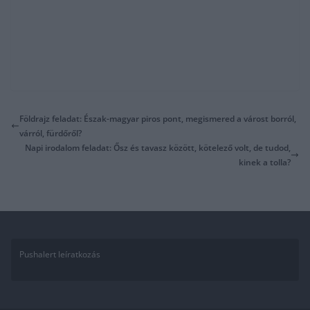
Földrajz feladat: Észak-magyar piros pont, megismered a várost borról,
várról, fürdőről?
Napi irodalom feladat: Ősz és tavasz között, kötelező volt, de tudod,
kinek a tolla?
Pushalert leíratkozás