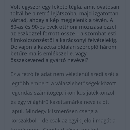
Volt egyszer egy fekete tégla, amit óvatosan
toltál be a retró lejátszóba, majd izgatottan
vártad, ahogy a kép megjelenik a tévén. A
80-as és 90-es évek otthoni mozizása ezzel
az eszközzel forrott össze – a szombat esti
filmkölcsönzéstől a karácsonyi felvételekig.
De vajon a kazetta oldalán szereplő három
betűre ma is emlékszel-e, vagy
összekevered a gyártó nevével?
Ez a retró feladat nem véletlenül szedi szét a
legtöbb embert: a válaszlehetőségek között
legendás számítógép, ikonikus játékkonzol
és egy világhírű kazettamárka neve is ott
lapul. Mindegyik ismerősen cseng a
korszakból – de csak az egyik jelöli magát a
formátumot. Gondold végig, mielőtt