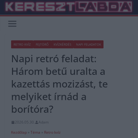
Skip
to
content
RETRO KVÍZ
FEJTÖRŐ
KVÍZKÉRDÉS
NAPI FELADATOK
Napi retró feladat:
Három betű uralta a
kazettás mozizást, te
melyiket írnád a
borítóra?
2026.05.30.
Adam
Kezdőlap
»
Téma
»
Retro kvíz