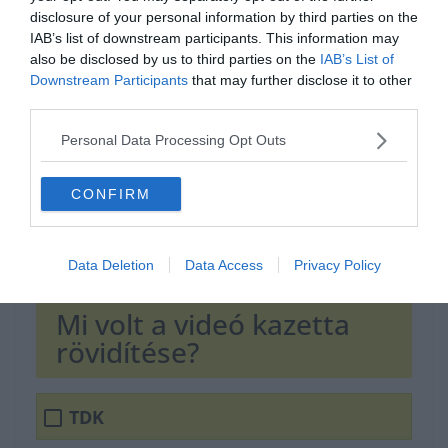
Hirdetés
disclosure of your personal information by third parties on the
IAB’s list of downstream participants. This information may
also be disclosed by us to third parties on the
IAB’s List of
Downstream Participants
that may further disclose it to other
third parties.
Personal Data Processing Opt Outs
CONFIRM
Data Deletion
Data Access
Privacy Policy
Mi volt a videó kazetta
rövidítése?
TDK