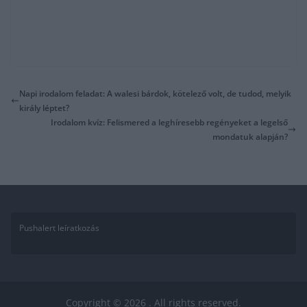
Napi irodalom feladat: A walesi bárdok, kötelező volt, de tudod, melyik
király léptet?
Irodalom kvíz: Felismered a leghíresebb regényeket a legelső
mondatuk alapján?
Pushalert leíratkozás
Copyright © 2026
. All rights reserved.