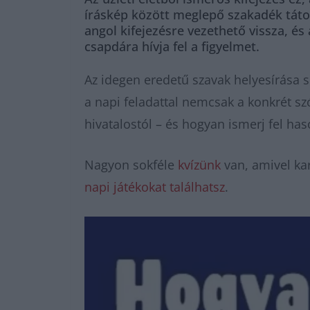
íráskép között meglepő szakadék tátong
angol kifejezésre vezethető vissza, és
csapdára hívja fel a figyelmet.
Az idegen eredetű szavak helyesírása s
a napi feladattal nemcsak a konkrét sz
hivatalostól – és hogyan ismerj fel ha
Nagyon sokféle
kvízünk
van, amivel kar
napi játékokat találhatsz
.