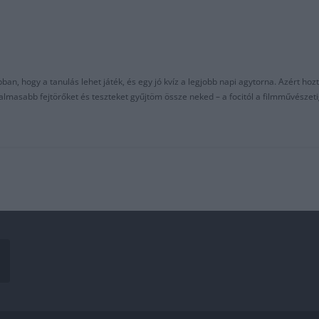
an, hogy a tanulás lehet játék, és egy jó kvíz a legjobb napi agytorna. Azért hozt
asabb fejtörőket és teszteket gyűjtöm össze neked – a focitól a filmművészeti