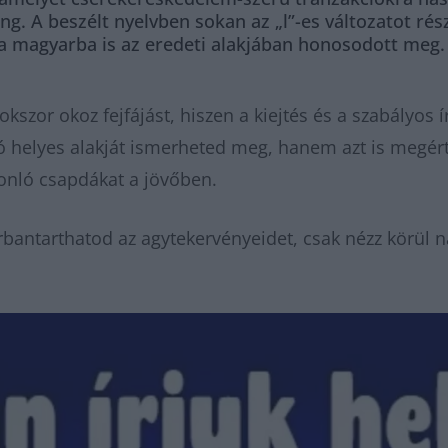
. A beszélt nyelvben sokan az „l”-es változatot rész
 a magyarba is az eredeti alakjában honosodott meg. 
okszor okoz fejfájást, hiszen a kiejtés és a szabályo
ó helyes alakját ismerheted meg, hanem azt is megérth
sonló csapdákat a jövőben.
bantarthatod az agytekervényeidet, csak nézz körül n