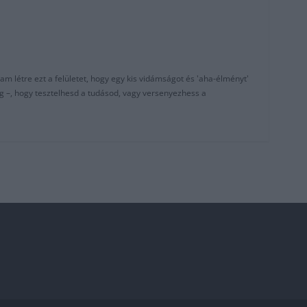
am létre ezt a felületet, hogy egy kis vidámságot és 'aha-élményt'
g –, hogy tesztelhesd a tudásod, vagy versenyezhess a