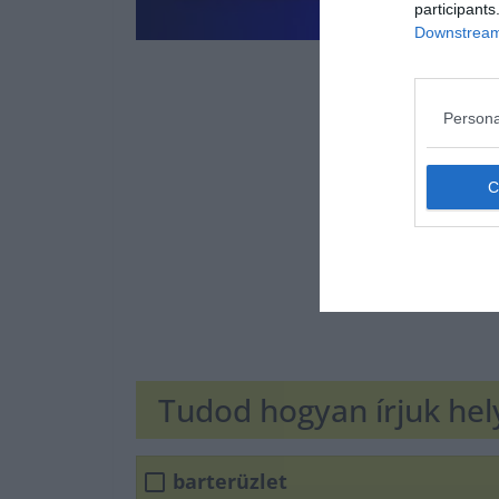
participants
Downstream 
Persona
Tudod hogyan írjuk he
barterüzlet