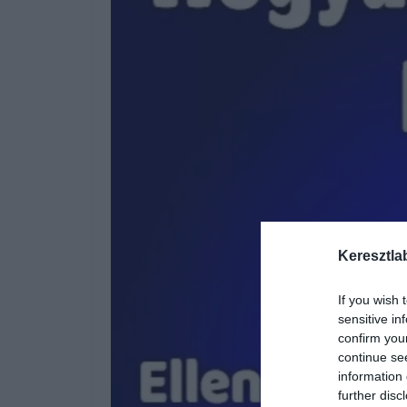
Keresztla
If you wish 
sensitive in
confirm you
continue se
information 
further disc