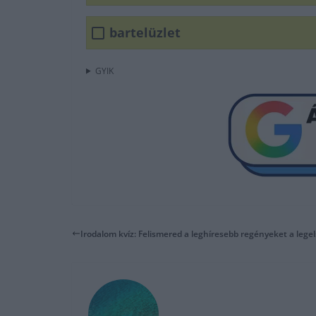
bartelüzlet
GYIK
Irodalom kvíz: Felismered a leghíresebb regényeket a leg