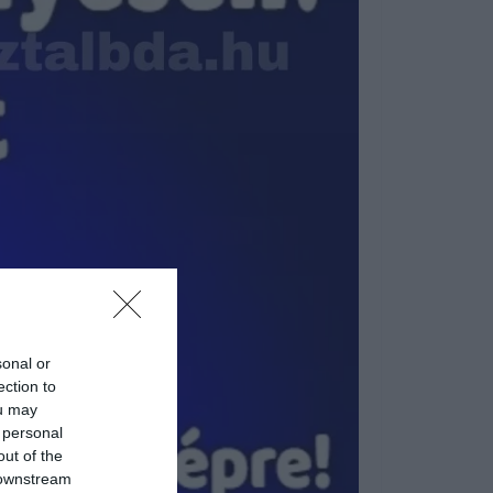
sonal or
ection to
ou may
 personal
out of the
 downstream