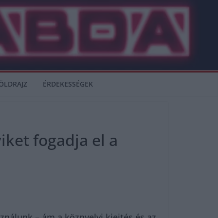
ÖLDRAJZ
ÉRDEKESSÉGEK
iket fogadja el a
ználunk – ám a köznyelvi kiejtés és az