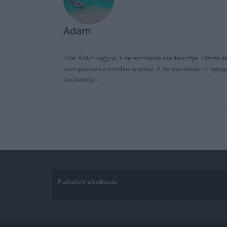
Adam
Szia! Ádám vagyok, a Keresztlabda szerkesztője. Hiszek abb
csempésszek a mindennapokba. A Keresztlabdán a legizgalm
barátaiddal.
Pushalert leíratkozás