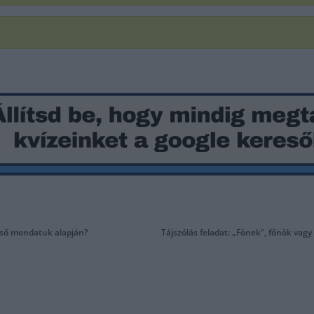
első mondatuk alapján?
Tájszólás feladat: „Fönek”, főnök vag