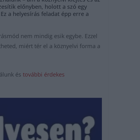
esítik előnyben, holott a szó egy
Ez a helyesírás feladat épp erre a
s írásmód nem mindig esik egybe. Ezzel
eted, miért tér el a köznyelvi forma a
álunk és
további érdekes