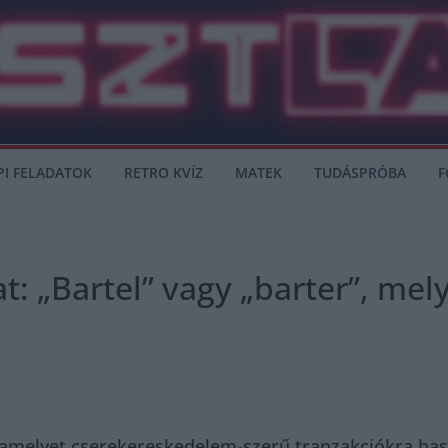
PI FELADATOK
RETRO KVÍZ
MATEK
TUDÁSPRÓBA
F
t: „Bartel” vagy „barter”, mely
z, amelyet cserekereskedelem-szerű tranzakciókra has