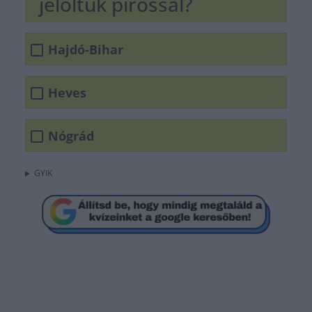
jelöltük pirossal?
Hajdó-Bihar
Heves
Nógrád
GYIK