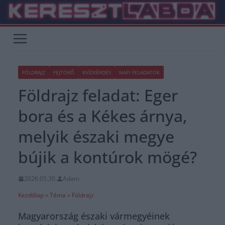
Skip
to
content
FÖLDRAJZ
FEJTÖRŐ
KVÍZKÉRDÉS
NAPI FELADATOK
Földrajz feladat: Eger
bora és a Kékes árnya,
melyik északi megye
bújik a kontúrok mögé?
2026.05.30.
Adam
Kezdőlap
»
Téma
»
Földrajz
Magyarország északi vármegyéinek