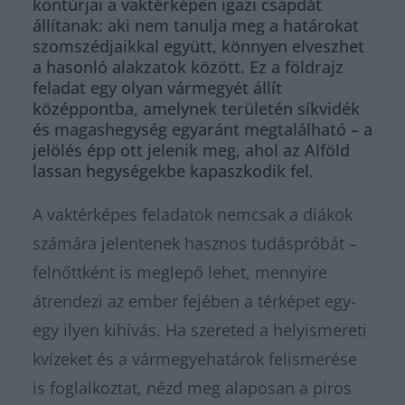
kontúrjai a vaktérképen igazi csapdát
állítanak: aki nem tanulja meg a határokat
szomszédjaikkal együtt, könnyen elveszhet
a hasonló alakzatok között. Ez a földrajz
feladat egy olyan vármegyét állít
középpontba, amelynek területén síkvidék
és magashegység egyaránt megtalálható – a
jelölés épp ott jelenik meg, ahol az Alföld
lassan hegységekbe kapaszkodik fel.
A vaktérképes feladatok nemcsak a diákok
számára jelentenek hasznos tudáspróbát –
felnőttként is meglepő lehet, mennyire
átrendezi az ember fejében a térképet egy-
egy ilyen kihívás. Ha szereted a helyismereti
kvízeket és a vármegyehatárok felismerése
is foglalkoztat, nézd meg alaposan a piros