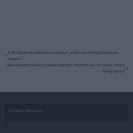
Kvíz: Kitalálod a klasszikus meséket a bennük szereplő kisállatok
alapján?
Napi irodalom feladat: A walesi bárdok, kötelező volt, de tudod, melyik
király léptet?
Pushalert leíratkozás