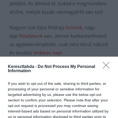
jelölést, és döntsd el: tudod-e megmondani
elsőre, melyik északi vármegyéről van szó!
Nagyon sok fajta földrajz
kvízünk
, vagy
épp
feladatunk
van, amivel karbantarthatod
az agytekervényeidet, csak nézz körül nálunk
és további
érdekes napi
feladatok
at találhatsz!
Keresztlabda -
Do Not Process My Personal
Information
If you wish to opt-out of the sale, sharing to third parties, or
processing of your personal or sensitive information for
targeted advertising by us, please use the below opt-out
section to confirm your selection. Please note that after your
opt-out request is processed you may continue seeing
interest-based ads based on personal information utilized by
us or personal information disclosed to third parties prior to