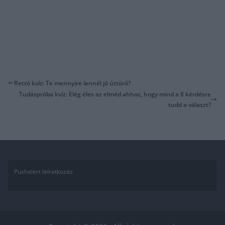
Retró kvíz: Te mennyire lennél jó úttörő?
Tudáspróba kvíz: Elég éles az elméd ahhoz, hogy mind a 8 kérdésre
tudd a választ?
Pushalert leíratkozás