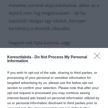
műveleti sorrend alapszabályával, akkor ez a
fejtörő nem fog megizzasztani – de ha
kapásból rávágsz egy választ, könnyen
kerülhetsz a tévedők táborába.
Nagyon sok fajta
kvízünk
, vagy
épp
feladatunk
van, amivel karbantarthatod
Keresztlabda -
Do Not Process My Personal
az agytekervényeidet, csak nézz körül nálunk
Information
és további
érdekes napi
If you wish to opt-out of the sale, sharing to third parties, or
feladatok
at találhatsz!
processing of your personal or sensitive information for
targeted advertising by us, please use the below opt-out
section to confirm your selection. Please note that after your
opt-out request is processed you may continue seeing
interest-based ads based on personal information utilized by
us or personal information disclosed to third parties prior to