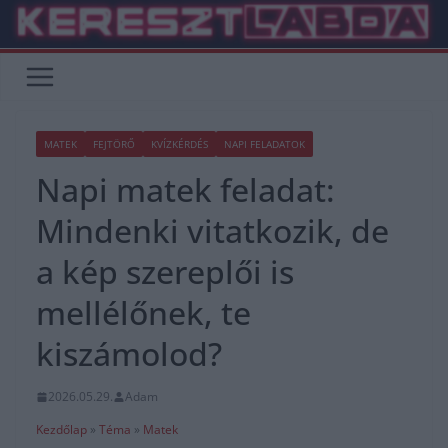
Skip
to
content
MATEK
FEJTÖRŐ
KVÍZKÉRDÉS
NAPI FELADATOK
Napi matek feladat:
Mindenki vitatkozik, de
a kép szereplői is
mellélőnek, te
kiszámolod?
2026.05.29.
Adam
Kezdőlap
»
Téma
»
Matek