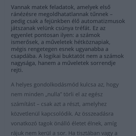
Vannak matek feladatok, amelyek első
ránézésre megoldhatatlannak tűnnek –
pedig csak a fejünkben élő automatizmusok
játszanak velünk csúnya tréfát. Ez az
egyenlet pontosan ilyen: a számok
ismerősek, a műveletek hétköznapiak,
mégis rengetegen esnek ugyanabba a
csapdába. A logikai buktatót nem a számok
nagysága, hanem a műveletek sorrendje
rejti.
A helyes gondolkodásmód kulcsa az, hogy
nem minden „nulla” törli el az egész
számítást – csak azt a részt, amelyhez
közvetlenül kapcsolódik. Az összeadásra
vonatkozó tagok önálló életet élnek, amíg
rájuk nem kerül a sor. Ha tisztában vagy a