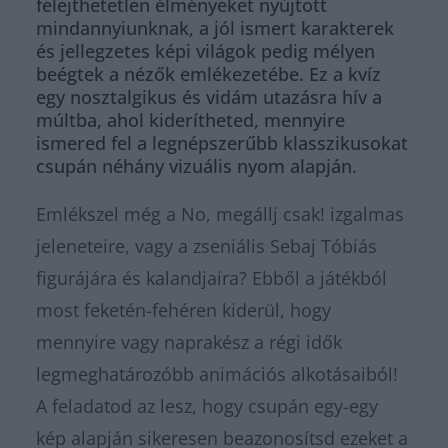
felejthetetlen élményeket nyújtott
mindannyiunknak, a jól ismert karakterek
és jellegzetes képi világok pedig mélyen
beégtek a nézők emlékezetébe. Ez a kvíz
egy nosztalgikus és vidám utazásra hív a
múltba, ahol kiderítheted, mennyire
ismered fel a legnépszerűbb klasszikusokat
csupán néhány vizuális nyom alapján.
Emlékszel még a No, megállj csak! izgalmas
jeleneteire, vagy a zseniális Sebaj Tóbiás
figurájára és kalandjaira? Ebből a játékból
most feketén-fehéren kiderül, hogy
mennyire vagy naprakész a régi idők
legmeghatározóbb animációs alkotásaiból!
A feladatod az lesz, hogy csupán egy-egy
kép alapján sikeresen beazonosítsd ezeket a