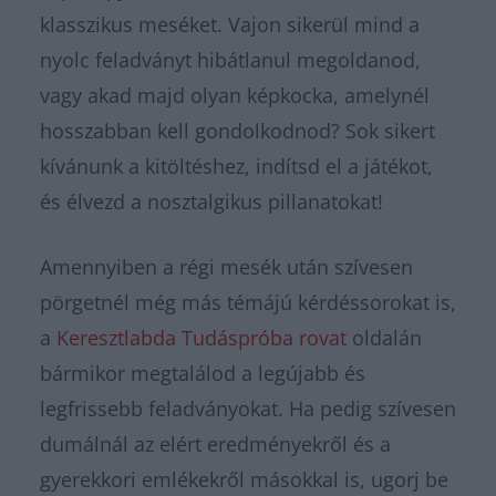
klasszikus meséket. Vajon sikerül mind a
nyolc feladványt hibátlanul megoldanod,
vagy akad majd olyan képkocka, amelynél
hosszabban kell gondolkodnod? Sok sikert
kívánunk a kitöltéshez, indítsd el a játékot,
és élvezd a nosztalgikus pillanatokat!
Amennyiben a régi mesék után szívesen
pörgetnél még más témájú kérdéssorokat is,
a
Keresztlabda Tudáspróba rovat
oldalán
bármikor megtalálod a legújabb és
legfrissebb feladványokat. Ha pedig szívesen
dumálnál az elért eredményekről és a
gyerekkori emlékekről másokkal is, ugorj be