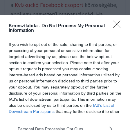
a
Kvízkuckó Facebook csoport
közösségébe,
ahol egy nagyszerű csapat vár rád. Ha
inkább pihennél egy kicsit a fárasztó
Keresztlabda -
Do Not Process My Personal
Information
agytorna után, a
Keresztlabda YouTube
csatorna
szórakoztató videói tökéletes
If you wish to opt-out of the sale, sharing to third parties, or
kikapcsolódást nyújtanak.
processing of your personal or sensitive information for
targeted advertising by us, please use the below opt-out
section to confirm your selection. Please note that after your
opt-out request is processed you may continue seeing
interest-based ads based on personal information utilized by
us or personal information disclosed to third parties prior to
your opt-out. You may separately opt-out of the further
disclosure of your personal information by third parties on the
IAB’s list of downstream participants. This information may
also be disclosed by us to third parties on the
IAB’s List of
Downstream Participants
that may further disclose it to other
third parties.
Personal Data Processing Opt Outs