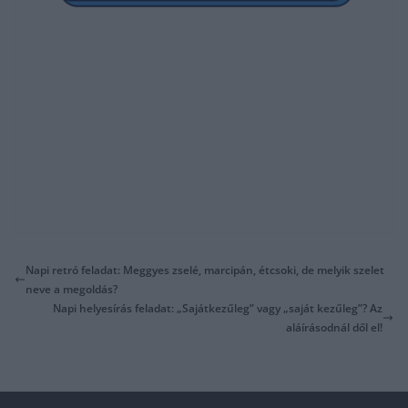
Napi retró feladat: Meggyes zselé, marcipán, étcsoki, de melyik szelet
neve a megoldás?
Napi helyesírás feladat: „Sajátkezűleg” vagy „saját kezűleg”? Az
aláírásodnál dől el!