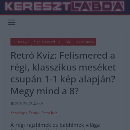
Skip
to
content
RETRO KVÍZ
ÁLTALÁNOS KVÍZEK
KVÍZ
TUDÁSPRÓBA
Retró Kvíz: Felismered a
régi, klasszikus meséket
csupán 1-1 kép alapján?
Megy mind a 8?
2026.05.28.
Judit
Kezdőlap
»
Téma
»
Retro kvíz
A régi rajzfilmek és bábfilmek világa