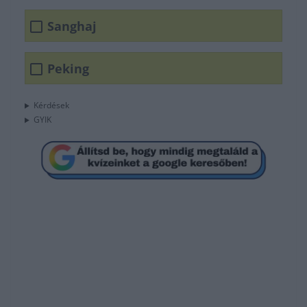
Sanghaj
Peking
Kérdések
GYIK