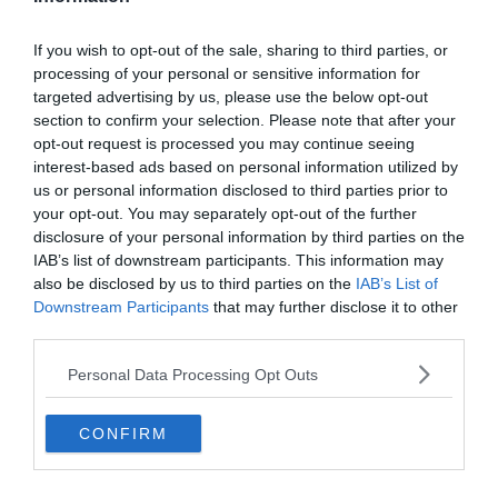
közösségéhez, ha pedig a komoly agytorna
If you wish to opt-out of the sale, sharing to third parties, or
után inkább lazítanál egy kicsit, a
processing of your personal or sensitive information for
Keresztlabda YouTube csatorna
szórakoztató
targeted advertising by us, please use the below opt-out
section to confirm your selection. Please note that after your
és látványos videói tökéletes kikapcsolódást
opt-out request is processed you may continue seeing
biztosítanak.
interest-based ads based on personal information utilized by
us or personal information disclosed to third parties prior to
your opt-out. You may separately opt-out of the further
disclosure of your personal information by third parties on the
IAB’s list of downstream participants. This information may
also be disclosed by us to third parties on the
IAB’s List of
Downstream Participants
that may further disclose it to other
third parties.
Personal Data Processing Opt Outs
CONFIRM
Hirdetés