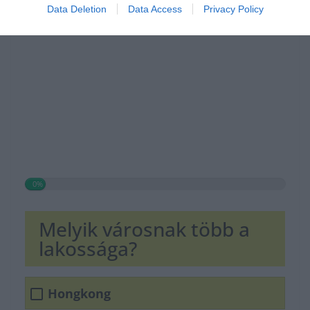
Data Deletion
Data Access
Privacy Policy
0%
Melyik városnak több a
lakossága?
Hongkong