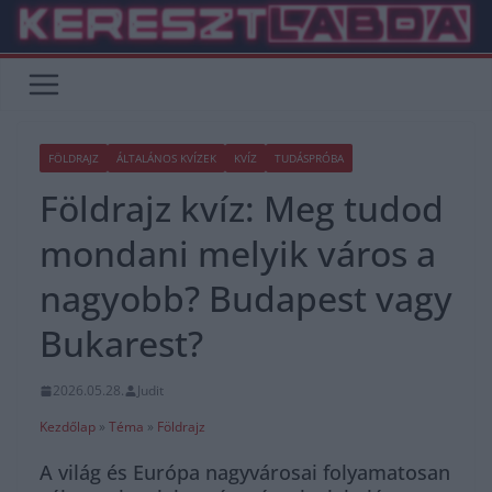
Skip
to
content
FÖLDRAJZ
ÁLTALÁNOS KVÍZEK
KVÍZ
TUDÁSPRÓBA
Földrajz kvíz: Meg tudod
mondani melyik város a
nagyobb? Budapest vagy
Bukarest?
2026.05.28.
Judit
Kezdőlap
»
Téma
»
Földrajz
A világ és Európa nagyvárosai folyamatosan