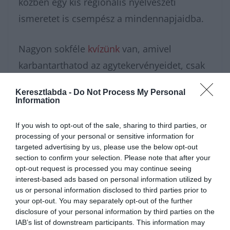
közben egy kis regionális nyelvészeti
ismeretet is csempész a mindennapjaidba.
Nagyon sokféle
kvízünk
van, amivel
karbantarthatod az agytekervényeidet, csak
nézz körül nálunk és
további érdekes
Keresztlabda -
Do Not Process My Personal
napi játékokat találhatsz
.
Information
If you wish to opt-out of the sale, sharing to third parties, or
processing of your personal or sensitive information for
targeted advertising by us, please use the below opt-out
section to confirm your selection. Please note that after your
opt-out request is processed you may continue seeing
interest-based ads based on personal information utilized by
us or personal information disclosed to third parties prior to
your opt-out. You may separately opt-out of the further
disclosure of your personal information by third parties on the
IAB’s list of downstream participants. This information may