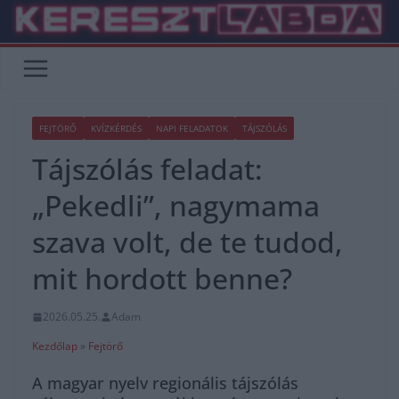
Skip
to
content
FEJTÖRŐ
KVÍZKÉRDÉS
NAPI FELADATOK
TÁJSZÓLÁS
Tájszólás feladat:
„Pekedli”, nagymama
szava volt, de te tudod,
mit hordott benne?
2026.05.25.
Adam
Kezdőlap
»
Fejtörő
A magyar nyelv regionális tájszólás