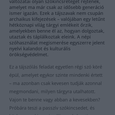
változatai olyan szókincsréteget rejtenek,
amelyet ma már csak az idősebb generáció
ismer igazán. Ezek a tájszavak nem csupán
archaikus kifejezések – valójában egy letűnt
hétköznapi világ tárgyi emlékeit őrzik,
amelyekben benne él az, hogyan dolgoztak,
utaztak és táplálkoztak eleink. A népi
szóhasználat megismerése egyszerre jelent
nyelvi kalandot és kulturális
örökségvédelmet.
Ez a tájszólás feladat egyetlen régi szó köré
épül, amelyet egykor szinte mindenki értett
– ma azonban csak kevesen tudják azonnal
megmondani, milyen tárgyra utalhatott.
Vajon te benne vagy abban a kevesekben?
Próbára teszi a passzív szókincsedet, és