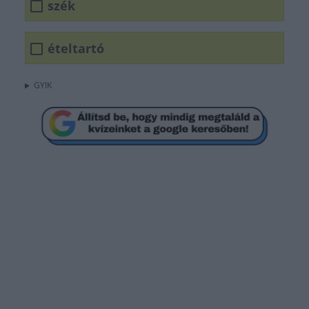
szék
ételtartó
GYIK