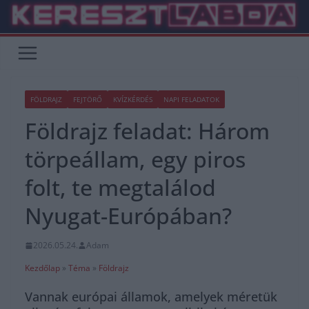
Skip
to
content
FÖLDRAJZ
FEJTÖRŐ
KVÍZKÉRDÉS
NAPI FELADATOK
Földrajz feladat: Három
törpeállam, egy piros
folt, te megtalálod
Nyugat-Európában?
2026.05.24.
Adam
Kezdőlap
»
Téma
»
Földrajz
Vannak európai államok, amelyek méretük