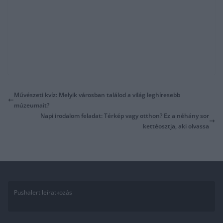
Művészeti kvíz: Melyik városban találod a világ leghíresebb
múzeumait?
Napi irodalom feladat: Térkép vagy otthon? Ez a néhány sor
kettéosztja, aki olvassa
Pushalert leíratkozás