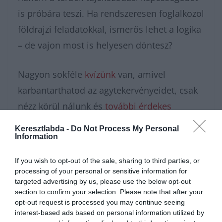
is próbára teszi. Ha rendszeresen foglalkozol
földrajzi feladatokkal, ismerős lehet a logika
– de vajon most is helyesen döntesz?
Nagyon sokféle
kvízünk
van, amivel
karbantarthatod az agytekervényeidet, csak
nézz körül nálunk és
további érdekes
napi játékokat találhatsz
.
Keresztlabda -
Do Not Process My Personal
Information
If you wish to opt-out of the sale, sharing to third parties, or
processing of your personal or sensitive information for
targeted advertising by us, please use the below opt-out
section to confirm your selection. Please note that after your
opt-out request is processed you may continue seeing
interest-based ads based on personal information utilized by