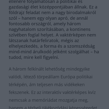
ellenére folyamatosan a politikai és
gazdasági élet középpontjában állnak. Ez a
földrajz feladat nem a nagy birodalmakról
szól – hanem egy olyan apró, de annál
fontosabb országról, amely három
nagyhatalom szorításában, a kontinens
szívében foglal helyet. A vaktérképen nem
látszanak határfeliratok, mégis az
elhelyezkedés, a forma és a szomszédság
mind-mind árulkodó jelként szolgálhat – ha
tudod, mire kell figyelni.
A három felkínált lehetőség mindegyike
valódi, létező törpeállam Európa politikai
térképén, ám teljesen más vidékeken
fekszenek. Ez az interaktív vaktérképes kvíz
nemcsak a memóriádat mozgatja meg,
hanem a térbeli tájékozódási képességedet