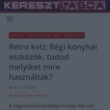
Skip
to
content
RETRO KVÍZ
ÁLTALÁNOS KVÍZEK
KVÍZ
SZÓRAKOZTATÓ
Retro kvíz: Régi konyhai
eszközök, tudod
melyiket mire
használták?
2026.05.21.
Judit
Kezdőlap
»
Téma
»
Retro kvíz
A nagyszüleink konyhája mindig tele volt