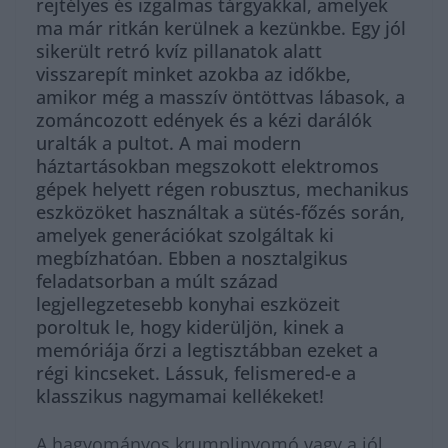
rejtélyes és izgalmas tárgyakkal, amelyek
ma már ritkán kerülnek a kezünkbe. Egy jól
sikerült retró kvíz pillanatok alatt
visszarepít minket azokba az időkbe,
amikor még a masszív öntöttvas lábasok, a
zománcozott edények és a kézi darálók
uralták a pultot. A mai modern
háztartásokban megszokott elektromos
gépek helyett régen robusztus, mechanikus
eszközöket használtak a sütés-főzés során,
amelyek generációkat szolgáltak ki
megbízhatóan. Ebben a nosztalgikus
feladatsorban a múlt század
legjellegzetesebb konyhai eszközeit
poroltuk le, hogy kiderüljön, kinek a
memóriája őrzi a legtisztábban ezeket a
régi kincseket. Lássuk, felismered-e a
klasszikus nagymamai kellékeket!
A hagyományos krumplinyomó vagy a jól