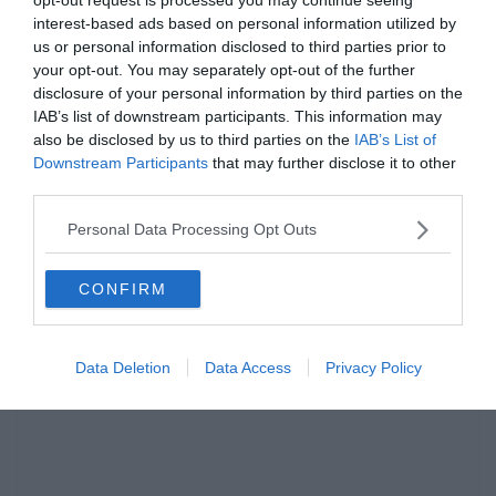
egy kicsit a sok virtuális főzés után, a
interest-based ads based on personal information utilized by
us or personal information disclosed to third parties prior to
Keresztlabda YouTube csatornája
is nyitva
your opt-out. You may separately opt-out of the further
áll előtted egy kis videózásra.
disclosure of your personal information by third parties on the
IAB’s list of downstream participants. This information may
also be disclosed by us to third parties on the
IAB’s List of
Downstream Participants
that may further disclose it to other
third parties.
Personal Data Processing Opt Outs
CONFIRM
Data Deletion
Data Access
Privacy Policy
Hirdetés