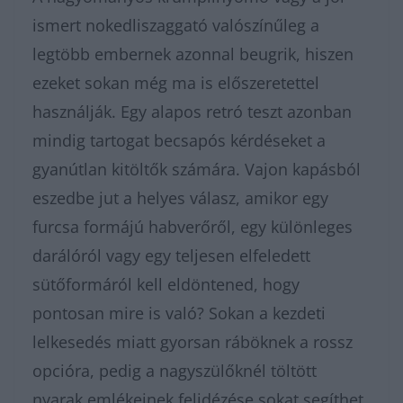
ismert nokedliszaggató valószínűleg a
legtöbb embernek azonnal beugrik, hiszen
ezeket sokan még ma is előszeretettel
használják. Egy alapos retró teszt azonban
mindig tartogat becsapós kérdéseket a
gyanútlan kitöltők számára. Vajon kapásból
eszedbe jut a helyes válasz, amikor egy
furcsa formájú habverőről, egy különleges
darálóról vagy egy teljesen elfeledett
sütőformáról kell eldöntened, hogy
pontosan mire is való? Sokan a kezdeti
lelkesedés miatt gyorsan ráböknek a rossz
opcióra, pedig a nagyszülőknél töltött
nyarak emlékeinek felidézése sokat segíthet.