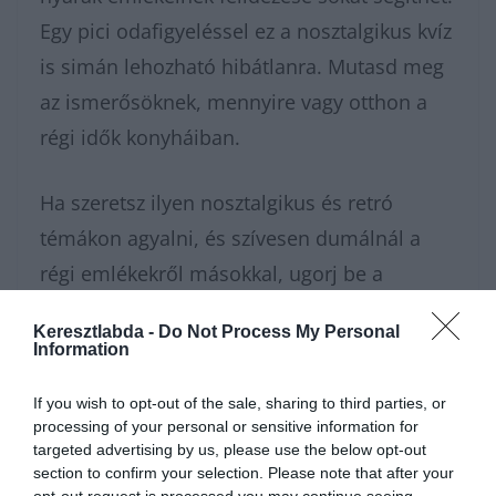
Egy pici odafigyeléssel ez a nosztalgikus kvíz
is simán lehozható hibátlanra. Mutasd meg
az ismerősöknek, mennyire vagy otthon a
régi idők konyháiban.
Ha szeretsz ilyen nosztalgikus és retró
témákon agyalni, és szívesen dumálnál a
régi emlékekről másokkal, ugorj be a
Kvízkuckó Facebook csoportunkba
! Odabent
Keresztlabda -
Do Not Process My Personal
egy nagyszerű közösség vár, és minden
Information
napra jut valami új izgalmas kvíz a tagoknak.
If you wish to opt-out of the sale, sharing to third parties, or
Ha pedig rögtön pörgetnéd tovább a
processing of your personal or sensitive information for
kérdéseket, a
tudáspróba
rovatunkban
targeted advertising by us, please use the below opt-out
section to confirm your selection. Please note that after your
rengeteg tesztet találsz. Ha inkább pihennél
opt-out request is processed you may continue seeing