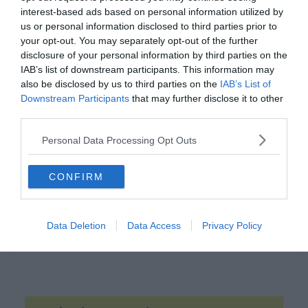
interest-based ads based on personal information utilized by
us or personal information disclosed to third parties prior to
your opt-out. You may separately opt-out of the further
disclosure of your personal information by third parties on the
IAB’s list of downstream participants. This information may
also be disclosed by us to third parties on the
IAB’s List of
Downstream Participants
that may further disclose it to other
Hirdetés
third parties.
Personal Data Processing Opt Outs
CONFIRM
Data Deletion
Data Access
Privacy Policy