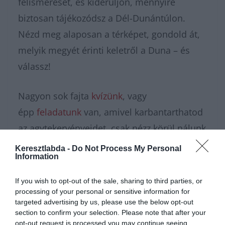
felismerését, és kiderüljön, mennyire
biztosan tájékozódsz a Dél-Dunántúlon.
Nézd meg alaposan a térképet, gondold át,
melyik megyét érinti keletről a Duna – és
válassz!
Nagyon sok fajta
kvízünk
, vagy
épp
feladatunk
van, amivel karbantarthatod
az agytekervényeidet, csak nézz körül nálunk
és további
érdekes napi
Keresztlabda -
Do Not Process My Personal
Information
feladatok
at találhatsz!
If you wish to opt-out of the sale, sharing to third parties, or
processing of your personal or sensitive information for
targeted advertising by us, please use the below opt-out
section to confirm your selection. Please note that after your
opt-out request is processed you may continue seeing