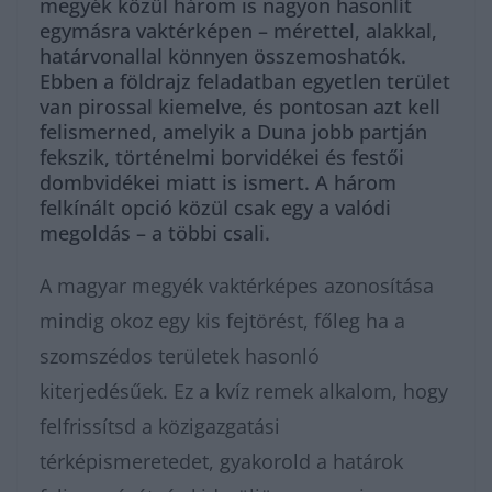
megyék közül három is nagyon hasonlít
egymásra vaktérképen – mérettel, alakkal,
határvonallal könnyen összemoshatók.
Ebben a földrajz feladatban egyetlen terület
van pirossal kiemelve, és pontosan azt kell
felismerned, amelyik a Duna jobb partján
fekszik, történelmi borvidékei és festői
dombvidékei miatt is ismert. A három
felkínált opció közül csak egy a valódi
megoldás – a többi csali.
A magyar megyék vaktérképes azonosítása
mindig okoz egy kis fejtörést, főleg ha a
szomszédos területek hasonló
kiterjedésűek. Ez a kvíz remek alkalom, hogy
felfrissítsd a közigazgatási
térképismeretedet, gyakorold a határok