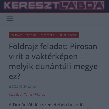
Skip
to
content
FÖLDRAJZ
FEJTÖRŐ
KVÍZKÉRDÉS
NAPI FELADATOK
Földrajz feladat: Pirosan
virít a vaktérképen –
melyik dunántúli megye
ez?
2026.05.20.
Adam
Kezdőlap
»
Téma
»
Földrajz
A Dunántúl déli szegletében húzódó